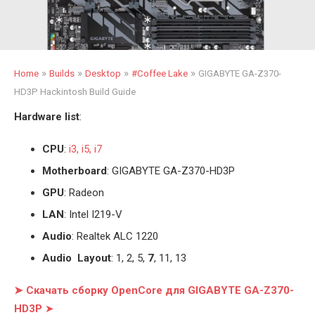
»
»
»
»
Home
Builds
Desktop
#Coffee Lake
GIGABYTE GA-Z370-
HD3P Hackintosh Build Guide
Hardware list
:
CPU
:
i3, i5, i7
Motherboard
: GIGABYTE GA-Z370-HD3P
GPU
: Radeon
LAN
: Intel I219-V
Audio
: Realtek ALC 1220
Audio Layout
: 1, 2, 5,
7
, 11, 13
➤ Скачать сборку OpenCore для GIGABYTE GA-Z370-
HD3P
➤