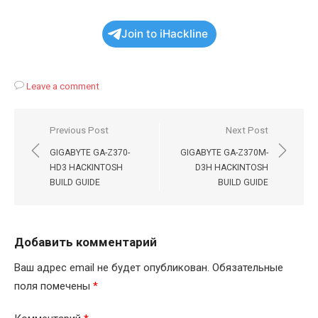
Join to iHackline
Leave a comment
Навигация
Previous Post
Next Post
по
GIGABYTE GA-Z370-
GIGABYTE GA-Z370M-
записям
HD3 HACKINTOSH
D3H HACKINTOSH
BUILD GUIDE
BUILD GUIDE
Добавить комментарий
Ваш адрес email не будет опубликован.
Обязательные
поля помечены
*