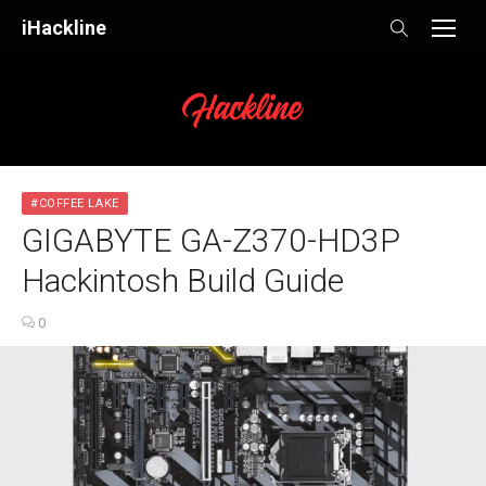
Skip
iHackline
to
content
#COFFEE LAKE
GIGABYTE GA-Z370-HD3P
Hackintosh Build Guide
0