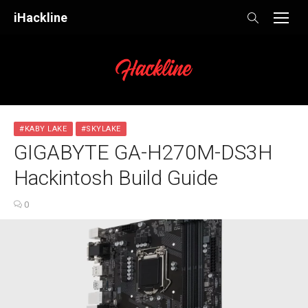
Skip
iHackline
to
content
#KABY LAKE
#SKYLAKE
GIGABYTE GA-H270M-DS3H
Hackintosh Build Guide
0