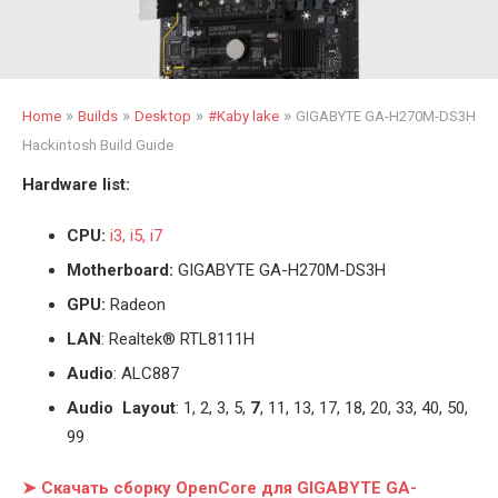
»
»
»
»
Home
Builds
Desktop
#Kaby lake
GIGABYTE GA-H270M-DS3H
Hackintosh Build Guide
Hardware list:
CPU:
i3, i5, i7
Motherboard:
GIGABYTE GA-H270M-DS3H
GPU:
Radeon
LAN
: Realtek® RTL8111H
Audio
: ALC887
Audio Layout
: 1, 2, 3, 5,
7
, 11, 13, 17, 18, 20, 33, 40, 50,
99
➤ Скачать сборку OpenCore для GIGABYTE GA-