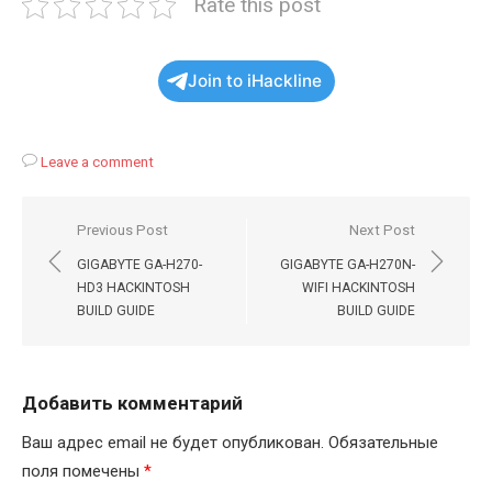
Rate this post
Join to iHackline
Leave a comment
Навигация
Previous Post
Next Post
по
GIGABYTE GA-H270-
GIGABYTE GA-H270N-
записям
HD3 HACKINTOSH
WIFI HACKINTOSH
BUILD GUIDE
BUILD GUIDE
Добавить комментарий
Ваш адрес email не будет опубликован.
Обязательные
поля помечены
*