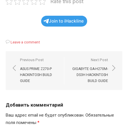
Rate this post
Join to iHackline
Leave a comment
Навигация
Previous Post
Next Post
по
ASUS PRIME Z270-P
GIGABYTE GA-H270M-
записям
HACKINTOSH BUILD
DS3H HACKINTOSH
GUIDE
BUILD GUIDE
Добавить комментарий
Ваш адрес email не будет опубликован.
Обязательные
поля помечены
*