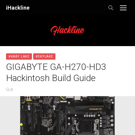
Skip
iHackline
to
content
#KABY LAKE
#SKYLAKE
GIGABYTE GA-H270-HD3
Hackintosh Build Guide
0