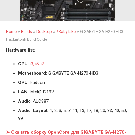
»
»
»
»
Home
Builds
Desktop
#Kaby lake
GIGABYTE GA-H270-HD3
Hackintosh Build Guide
Hardware list:
CPU:
i3, i5, i7
Motherboard:
GIGABYTE GA-H270-HD3
GPU:
Radeon
LAN
: Intel® I219V
Audio
: ALC887
Audio Layout
: 1, 2, 3, 5,
7
, 11, 13, 17, 18, 20, 33, 40, 50,
99
➤ Скачать сборку OpenCore для GIGABYTE GA-H270-