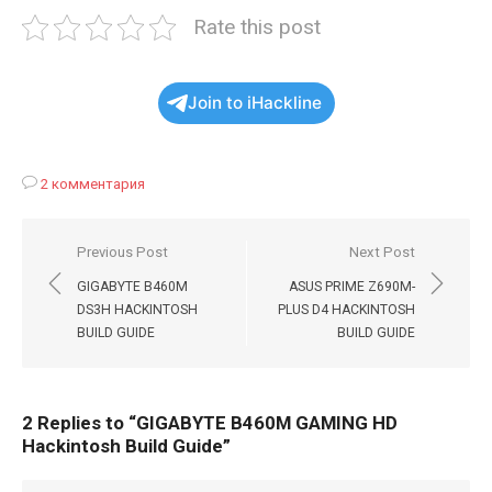
Rate this post
Join to iHackline
2 комментария
Навигация
Previous Post
Next Post
по
GIGABYTE B460M
ASUS PRIME Z690M-
записям
DS3H HACKINTOSH
PLUS D4 HACKINTOSH
BUILD GUIDE
BUILD GUIDE
2 Replies to “
GIGABYTE B460M GAMING HD
Hackintosh Build Guide
”