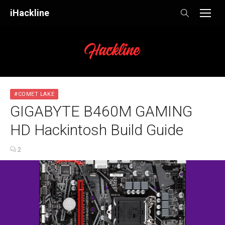
Skip
iHackline
to
content
#COMET LAKE
GIGABYTE B460M GAMING
HD Hackintosh Build Guide
2