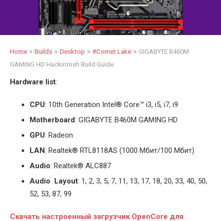
»
»
»
»
Home
Builds
Desktop
#Comet Lake
GIGABYTE B460M
GAMING HD Hackintosh Build Guide
Hardware list
:
CPU
: 10th Generation Intel
®
Core™ i3, i5, i7, i9
Motherboard
: GIGABYTE B460M GAMING HD
GPU
: Radeon
LAN
: Realtek® RTL8118AS (1000 Мбит/100 Мбит)
Audio
: Realtek® ALC887
Audio Layout
: 1, 2, 3, 5, 7, 11, 13, 17, 18, 20, 33, 40, 50,
52, 53, 87, 99
С
качать настроенный загрузчик OpenCore для