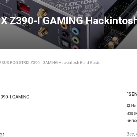
X Z390-I GAMING Hackintosh
ASUS ROG STRIX Z390-I GAMING Hackintosh Build Guide
“SE
390-I GAMING
✪
На
изве
чипс
Всё,
 21