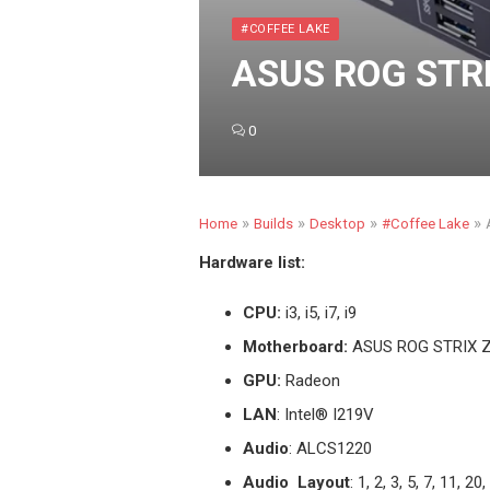
#COFFEE LAKE
ASUS ROG STRI
0
»
»
»
»
Home
Builds
Desktop
#Coffee Lake
Hardware list:
CPU:
i3, i5, i7, i9
Motherboard:
ASUS ROG STRIX Z
GPU:
Radeon
LAN
: Intel® I219V
Audio
: ALCS1220
Audio Layout
: 1, 2, 3, 5, 7, 11, 20,