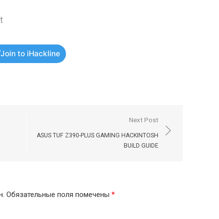
t
Join to iHackline
Next Post
ASUS TUF Z390-PLUS GAMING HACKINTOSH
BUILD GUIDE
н.
Обязательные поля помечены
*