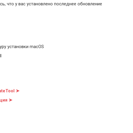
ь, что у вас установлено последнее обновление
уру установки macOS
l
teTool ➤
ция ➤