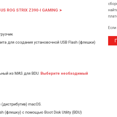
сбор
SUS ROG STRIX Z390-I GAMING
➤
найт
плат
Если
грузчик
П
ита для создания установочной USB Flash (флешки)
ьный из MAS для BDU.
Выберите
необходимый
 (дистрибутив) macOS.
 (флешку) с помощью Boot Disk Utility (BDU)