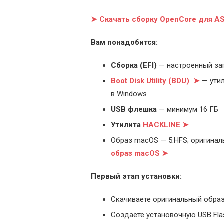
➤ Скачать сборку OpenCore для A
Вам понадобится:
Cборка (EFI)
— настроенный за
Boot Disk Utility (BDU) ➤
— утил
в Windows
USB флешка
— минимум 16 ГБ
Утилита
HACKLINE ➤
Образ macOS — 5.HFS; оригинал
образ macOS ➤
Первый этап установки:
Скачиваете оригинальный образ
Создаёте установочную USB Flash