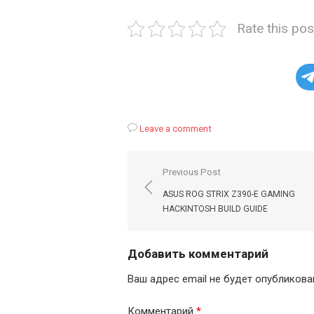
Rate this pos
Leave a comment
Навигация
Previous Post
по
ASUS ROG STRIX Z390-E GAMING
записям
HACKINTOSH BUILD GUIDE
Добавить комментарий
Ваш адрес email не будет опубликова
Комментарий
*