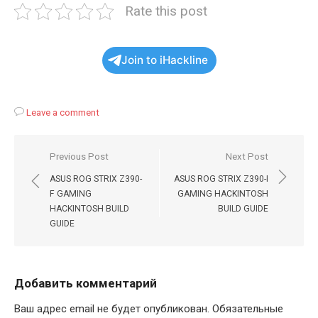
Rate this post
Join to iHackline
Leave a comment
Навигация
Previous Post
Next Post
по
ASUS ROG STRIX Z390-
ASUS ROG STRIX Z390-I
записям
F GAMING
GAMING HACKINTOSH
HACKINTOSH BUILD
BUILD GUIDE
GUIDE
Добавить комментарий
Ваш адрес email не будет опубликован.
Обязательные