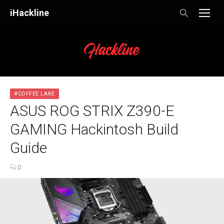
Skip
iHackline
to
content
#COFFEE LAKE
ASUS ROG STRIX Z390-E
GAMING Hackintosh Build
Guide
0