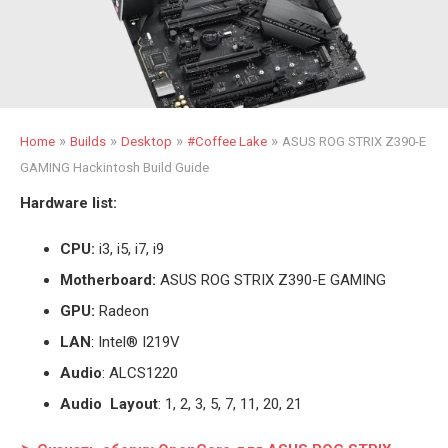
»
»
»
»
Home
Builds
Desktop
#Coffee Lake
ASUS ROG STRIX Z390-E
GAMING Hackintosh Build Guide
Hardware list:
CPU:
i3, i5, i7, i9
Motherboard:
ASUS ROG STRIX Z390-E GAMING
GPU:
Radeon
LAN
: Intel® I219V
Audio
: ALCS1220
Audio Layout
: 1, 2, 3, 5, 7, 11, 20, 21