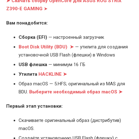
➤ Скачать сборку OpenCore для ASUS ROG STRIX
Z390-E GAMING
➤
Вам понадобится:
Cборка (EFI)
— настроенный загрузчик
Boot Disk Utility (BDU) ➤
— утилита для создания
установочной USB Flash (флешки) в Windows
USB флешка
— минимум 16 ГБ
Утилита
HACKLINE ➤
Образ macOS — 5.HFS; оригинальный из MAS для
BDU.
Выберите
необходимый образ macOS ➤
Первый этап установки:
Скачиваете оригинальный образ (дистрибутив)
macOS.
Создаёте установочную USB Flash (флешку) с