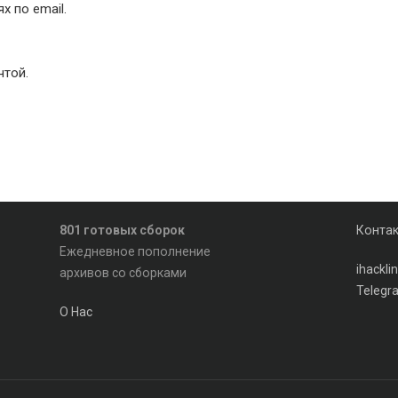
 по email.
чтой.
801 готовых сборок
Конта
Ежедневное пополнение
ihackl
архивов со сборками
Telegr
О Нас