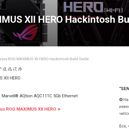
MUS XII HERO Hackintosh Bu
Asus ROG MAXIMUS XII HERO Hackintosh Build Guide
i3, i5, i7, i9
S XII HERO
“SE
 + Marvell® AQtion AQC111C 5Gb Ethernet
✪
На
изве
sus ROG MAXIMUS XII HERO
➤
чипс
Всё,