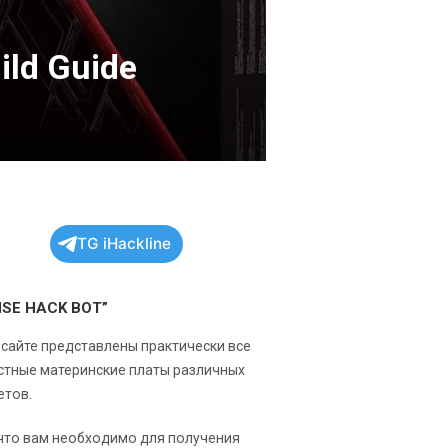
ild Guide
TG iHackline
NSE HACK BOT”
 сайте представлены практически все
стные материнские платы различных
етов.
 что вам необходимо для получения