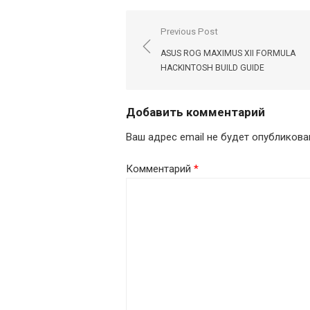
Навигация
Previous Post
по
ASUS ROG MAXIMUS XII FORMULA
записям
HACKINTOSH BUILD GUIDE
Добавить комментарий
Ваш адрес email не будет опубликова
Комментарий
*