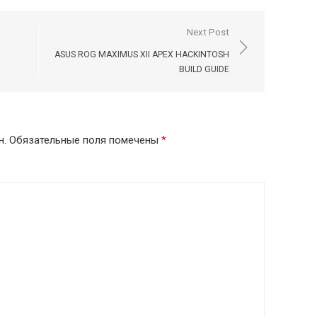
Next Post
ASUS ROG MAXIMUS XII APEX HACKINTOSH
BUILD GUIDE
н.
Обязательные поля помечены
*