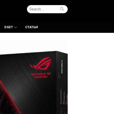
Search
Search
for:
DSDT
СТАТЬИ