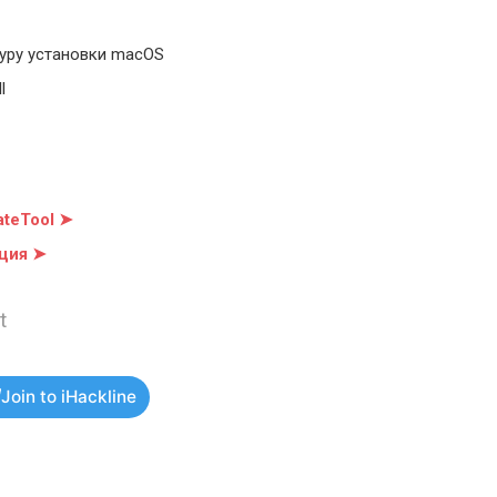
уру установки macOS
l
teTool ➤
ция ➤
t
Join to iHackline