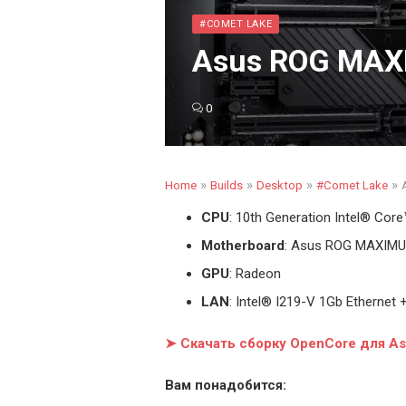
#COMET LAKE
Asus ROG MAXI
0
»
»
»
»
Home
Builds
Desktop
#Comet Lake
CPU
: 10th Generation Intel
®
Core™ 
Motherboard
: Asus ROG MAXIMU
GPU
: Radeon
LAN
: Intel® I219-V 1Gb Ethernet
➤ Скачать сборку OpenCore для A
Вам понадобится: