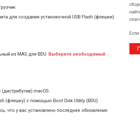
сбор
грузчик
найт
ита для создания установочной USB Flash (флешки)
плат
Если
П
ьный из MAS для BDU.
Выберите
необходимый
 (дистрибутив) macOS.
 (флешку) с помощью Boot Disk Utility (BDU)
ь, что у вас установлено последнее обновление