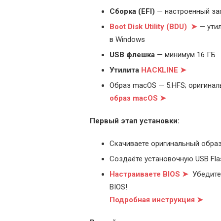
Cборка (EFI)
— настроенный за
Boot Disk Utility (BDU) ➤
— утил
в Windows
USB флешка
— минимум 16 ГБ
Утилита
HACKLINE ➤
Образ macOS — 5.HFS; оригинал
образ macOS ➤
Первый этап установки:
Скачиваете оригинальный образ
Создаёте установочную USB Flash
Настраиваете BIOS ➤
Убедитес
BIOS!
Подробная инструкция ➤