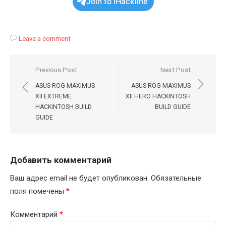
Join to iHackline
Leave a comment
Навигация
Previous Post
Next Post
по
ASUS ROG MAXIMUS
ASUS ROG MAXIMUS
записям
XII EXTREME
XII HERO HACKINTOSH
HACKINTOSH BUILD
BUILD GUIDE
GUIDE
Добавить комментарий
Ваш адрес email не будет опубликован.
Обязательные
поля помечены
*
Комментарий
*