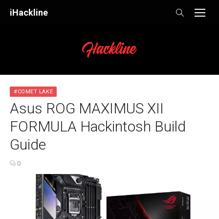
Skip
iHackline
to
content
#COMET LAKE
Asus ROG MAXIMUS XII
FORMULA Hackintosh Build
Guide
0