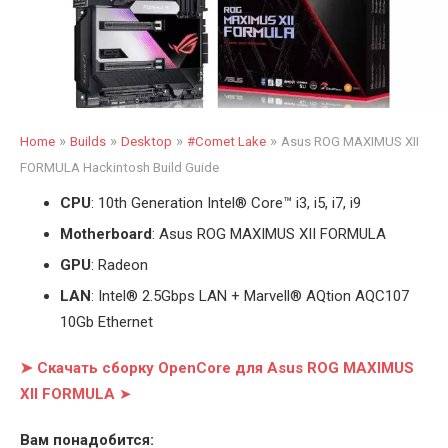
»
»
»
»
Home
Builds
Desktop
#Comet Lake
Asus ROG MAXIMUS XII
FORMULA Hackintosh Build Guide
CPU
: 10th Generation Intel
®
Core™ i3, i5, i7, i9
Motherboard
: Asus ROG MAXIMUS XII FORMULA
GPU
: Radeon
LAN
: Intel® 2.5Gbps LAN + Marvell® AQtion AQC107
10Gb Ethernet
➤ Скачать сборку OpenCore для Asus ROG MAXIMUS
XII FORMULA
➤
Вам понадобится: