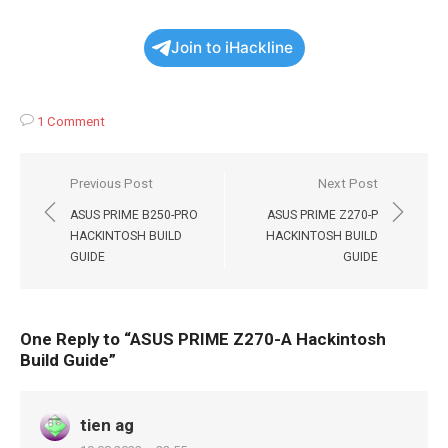
Join to iHackline
1 Comment
Навигация
Previous Post
Next Post
по
ASUS PRIME B250-PRO
ASUS PRIME Z270-P
записям
HACKINTOSH BUILD
HACKINTOSH BUILD
GUIDE
GUIDE
One Reply to “ASUS PRIME Z270-A Hackintosh
Build Guide”
tien ag