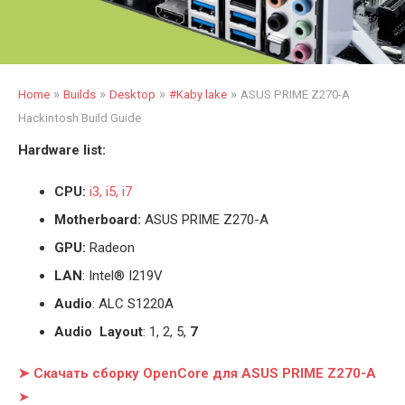
»
»
»
»
Home
Builds
Desktop
#Kaby lake
ASUS PRIME Z270-A
Hackintosh Build Guide
Hardware list:
CPU:
i3, i5, i7
Motherboard:
ASUS PRIME Z270-A
GPU:
Radeon
LAN
: Intel® I219V
Audio
: ALC S1220A
Audio Layout
: 1, 2, 5,
7
➤ Скачать сборку OpenCore для ASUS PRIME Z270-A
➤