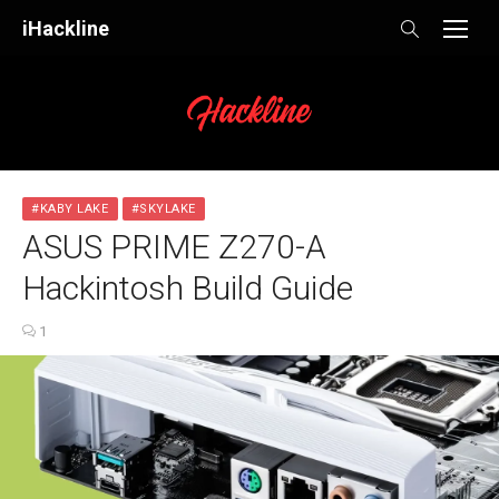
Skip
iHackline
to
content
#KABY LAKE
#SKYLAKE
ASUS PRIME Z270-A
Hackintosh Build Guide
1