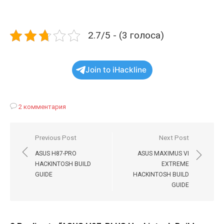
2.7/5 - (3 голоса)
Join to iHackline
2 комментария
Навигация
Previous Post
Next Post
по
ASUS H87-PRO
ASUS MAXIMUS VI
записям
HACKINTOSH BUILD
EXTREME
GUIDE
HACKINTOSH BUILD
GUIDE