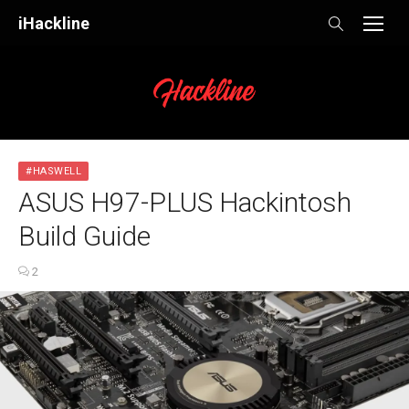
Skip
iHackline
to
content
#HASWELL
ASUS H97-PLUS Hackintosh
Build Guide
2