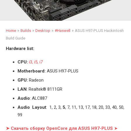
»
»
»
»
Home
Builds
Desktop
#Haswell
ASUS H97-PLUS Hackintosh
Build Guide
Hardware list:
CPU:
i3, i5, i7
Motherboard:
ASUS H97-PLUS
GPU:
Radeon
LAN
: Realtek® 8111GR
Audio
: ALC887
Audio Layout
: 1, 2, 3,
5
, 7, 11, 13, 17, 18, 20, 33, 40, 50,
99
➤ Скачать сборку OpenCore для ASUS H97-PLUS
➤