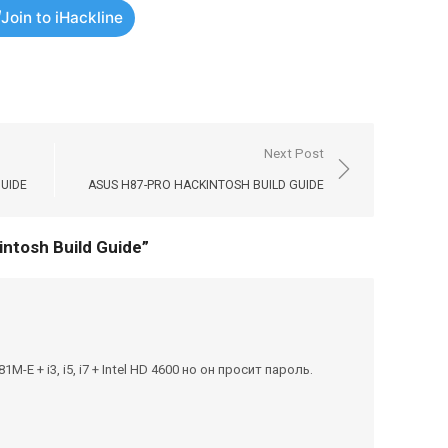
Join to iHackline
Next Post
GUIDE
ASUS H87-PRO HACKINTOSH BUILD GUIDE
ntosh Build Guide”
-E + i3, i5, i7 + Intel HD 4600 но он просит пароль.