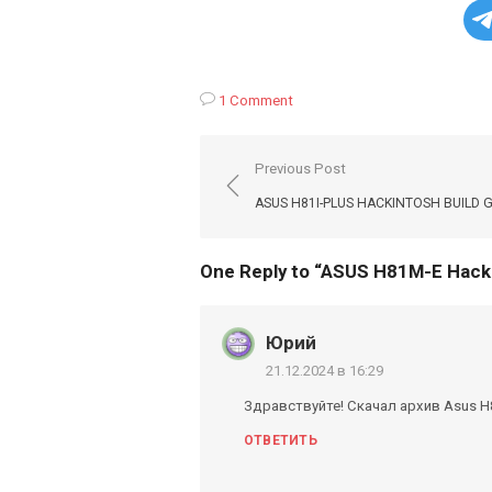
1 Comment
Навигация
Previous Post
по
ASUS H81I-PLUS HACKINTOSH BUILD 
записям
One Reply to “ASUS H81M-E Hacki
Юрий
21.12.2024 в 16:29
Здравствуйте! Скачал архив Asus H81M
ОТВЕТИТЬ