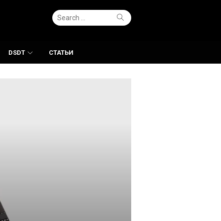
Search
Search
for:
DSDT
СТАТЬИ