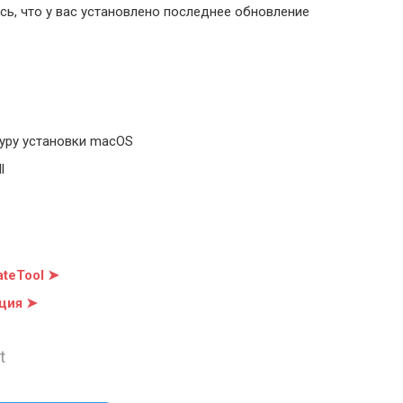
ь, что у вас установлено последнее обновление
уру установки macOS
l
teTool ➤
ция ➤
t