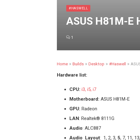
#HASWELL
ASUS H81M-E H
1
»
»
»
»
Home
Builds
Desktop
#Haswell
ASUS
Hardware list:
CPU:
i3, i5, i7
Motherboard:
ASUS H81M-E
GPU:
Radeon
LAN
: Realtek® 8111G
Audio
: ALC887
Audio Layout
: 1, 2, 3,
5
, 7, 11, 13