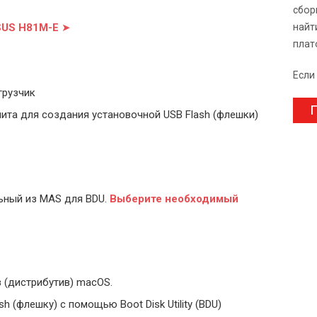
сбор
ASUS H81M-E
➤
найт
плат
Если
грузчик
П
ита для создания установочной USB Flash (флешки)
ьный из MAS для BDU.
Выберите
необходимый
 (дистрибутив) macOS.
 (флешку) с помощью Boot Disk Utility (BDU)