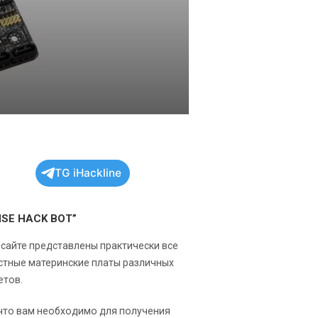
TG iHackline
NSE HACK BOT”
 сайте представлены практически все
стные материнские платы различных
етов.
 что вам необходимо для получения