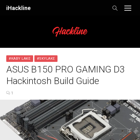
Skip
iHackline
to
content
#KABY LAKE
#SKYLAKE
ASUS B150 PRO GAMING D3
Hackintosh Build Guide
1