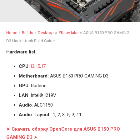
»
»
»
»
Home
Builds
Desktop
#Kaby lake
ASUS B150 PRO GAMING
D3 Hackintosh Build Guide
Hardware list:
CPU:
i3, i5, i7
Motherboard:
ASUS B150 PRO GAMING D3
GPU:
Radeon
LAN
: Intel® I219V
Audio
: ALC1150
Audio Layout
: 1, 2, 3, 5,
7
, 11
➤ Скачать сборку OpenCore для ASUS B150 PRO
GAMING D3
➤