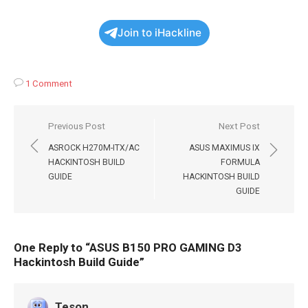
Join to iHackline
1 Comment
Навигация
Previous Post
Next Post
по
ASROCK H270M-ITX/AC
ASUS MAXIMUS IX
записям
HACKINTOSH BUILD
FORMULA
GUIDE
HACKINTOSH BUILD
GUIDE
One Reply to “ASUS B150 PRO GAMING D3
Hackintosh Build Guide”
Teson