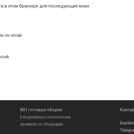
йта в этом браузере для последующих моих
 по email.
чтой.
801 готовых сборок
Конта
Ежедневное пополнение
ihackl
архивов со сборками
Telegr