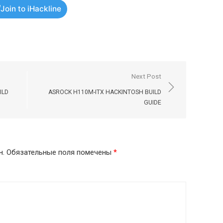
Join to iHackline
Next Post
ILD
ASROCK H110M-ITX HACKINTOSH BUILD
GUIDE
н.
Обязательные поля помечены
*