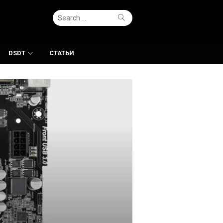
Search
Search
for:
DSDT
СТАТЬИ