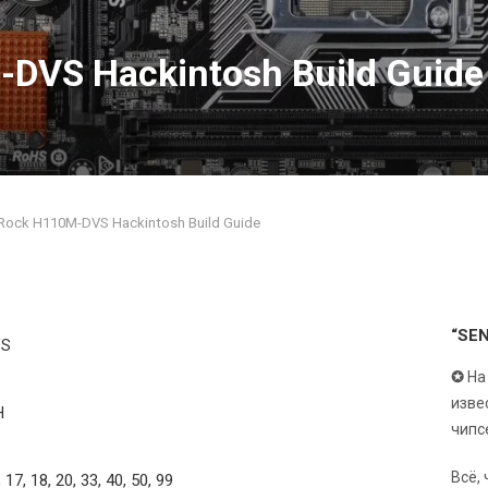
DVS Hackintosh Build Guide
ock H110M-DVS Hackintosh Build Guide
“SE
VS
✪
На
изве
H
чипс
Всё,
, 17, 18, 20, 33, 40, 50, 99