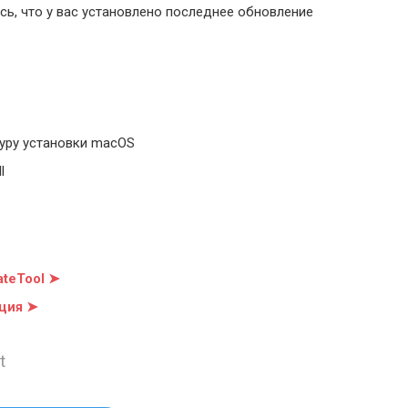
ь, что у вас установлено последнее обновление
уру установки macOS
l
teTool ➤
ция ➤
t