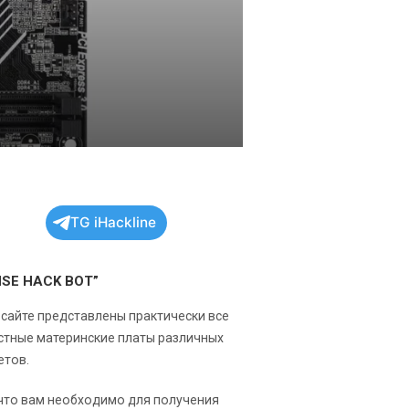
TG iHackline
NSE HACK BOT”
 сайте представлены практически все
стные материнские платы различных
етов.
 что вам необходимо для получения