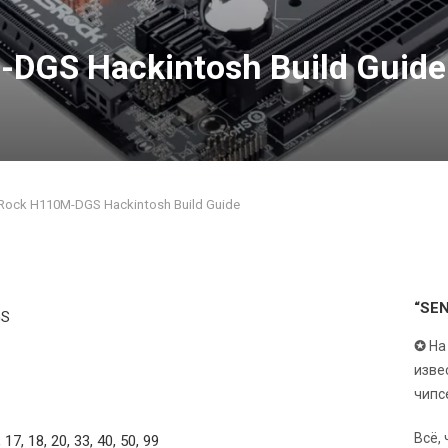
DGS Hackintosh Build Guide
ock H110M-DGS Hackintosh Build Guide
“SE
GS
✪
На
изве
чипс
Всё,
, 17, 18, 20, 33, 40, 50, 99