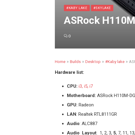
#KABY LAKE
#SKYLAKE
ASRock H110M-
0
»
»
»
»
Home
Builds
Desktop
#Kaby lake
ASR
Hardware list:
CPU:
i3, i5, i7
Motherboard:
ASRock H110M-D
GPU:
Radeon
LAN
: Realtek RTL8111GR
Audio
: ALC887
Audio Layout
: 1, 2, 3,
5
, 7, 11, 13