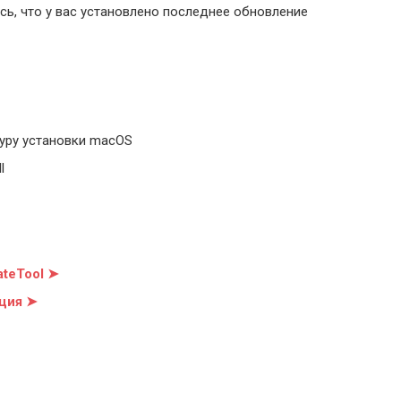
ь, что у вас установлено последнее обновление
уру установки macOS
l
teTool ➤
ция ➤