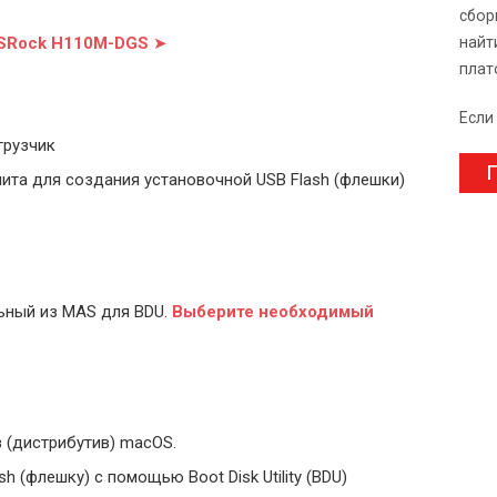
сбор
ASRock H110M-DGS
➤
найт
плат
Если
грузчик
П
ита для создания установочной USB Flash (флешки)
ьный из MAS для BDU.
Выберите
необходимый
 (дистрибутив) macOS.
 (флешку) с помощью Boot Disk Utility (BDU)