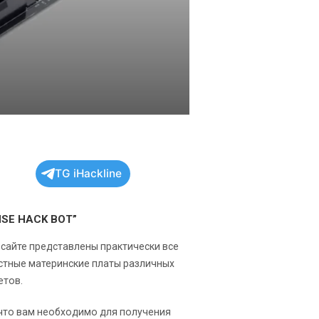
TG iHackline
NSE HACK BOT”
 сайте представлены практически все
стные материнские платы различных
етов.
 что вам необходимо для получения