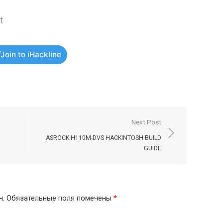
t
Join to iHackline
Next Post
ASROCK H110M-DVS HACKINTOSH BUILD
GUIDE
н.
Обязательные поля помечены
*