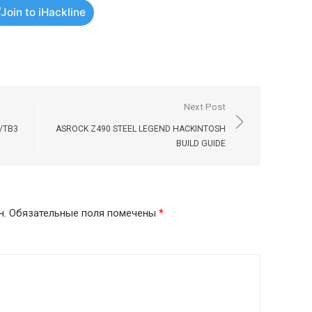
Join to iHackline
Next Post
/TB3
ASROCK Z490 STEEL LEGEND HACKINTOSH
BUILD GUIDE
н.
Обязательные поля помечены
*