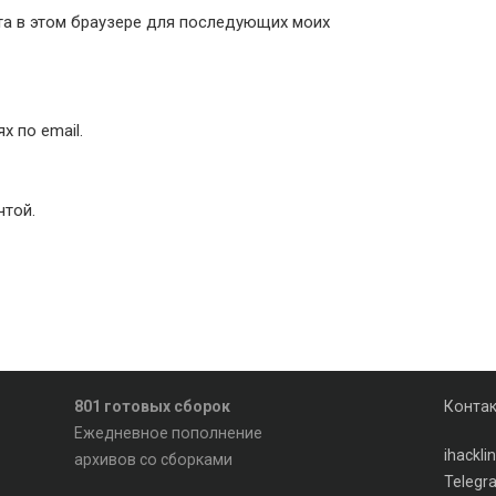
йта в этом браузере для последующих моих
 по email.
чтой.
801 готовых сборок
Конта
Ежедневное пополнение
ihackl
архивов со сборками
Telegr