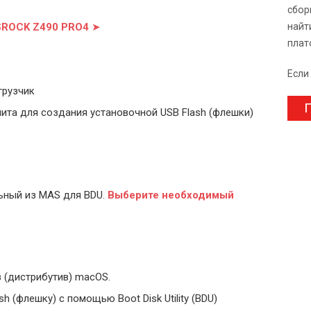
сбор
ASROCK Z490 PRO4
➤
найт
плат
Если
грузчик
П
ита для создания установочной USB Flash (флешки)
ьный из MAS для BDU.
Выберите
необходимый
 (дистрибутив) macOS.
 (флешку) с помощью Boot Disk Utility (BDU)