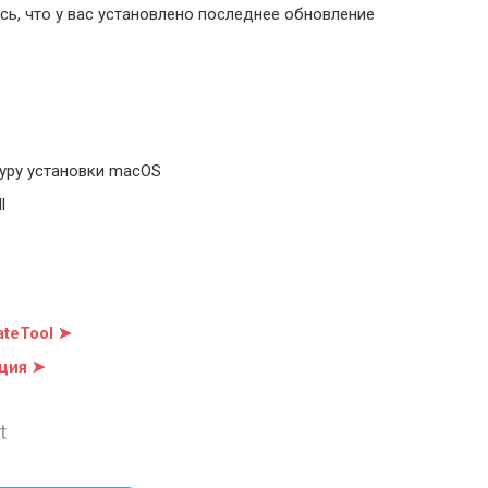
ь, что у вас установлено последнее обновление
уру установки macOS
l
teTool ➤
ция ➤
t