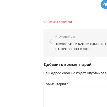
Leave a comment
Навигация
Previous Post
по
ASROCK Z490 PHANTOM GAMING-ITX
записям
HACKINTOSH BUILD GUIDE
Добавить комментарий
Ваш адрес email не будет опубликова
Комментарий
*