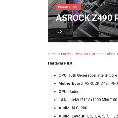
#COMET LAKE
ASROCK Z490 P
0
»
»
»
»
Home
Builds
Desktop
#Comet Lake
Hardware list
:
CPU
: 10th Generation Intel
®
Core™ 
Motherboard
: ASROCK Z490 PR
GPU
: Radeon
LAN
: Intel® I219V (1000 Mbit/100
Audio
: ALC1200
Audio Layout
: 1, 2, 3, 4, 5, 7, 11,