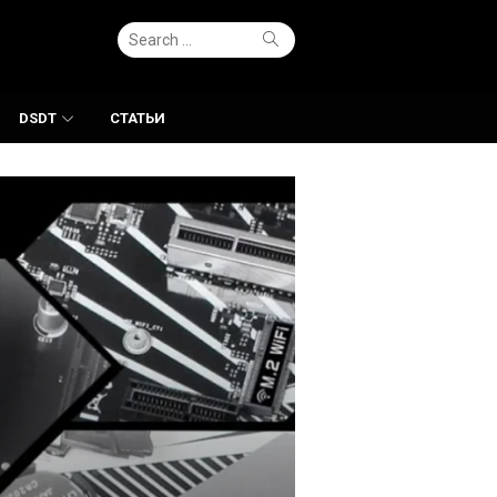
Search
Search
for:
DSDT
СТАТЬИ