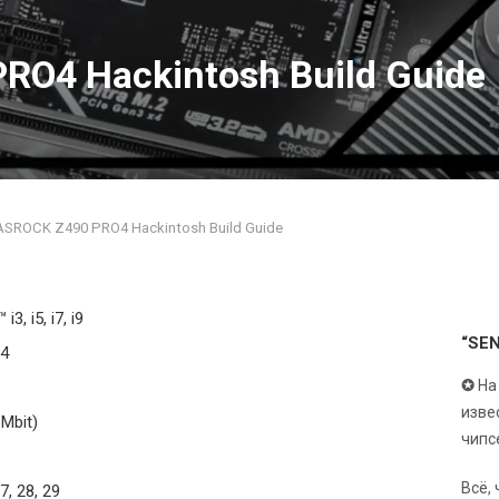
RO4 Hackintosh Build Guide
ASROCK Z490 PRO4 Hackintosh Build Guide
i3, i5, i7, i9
“SE
O4
✪
На
изве
 Mbit)
чипс
Всё,
 27, 28, 29