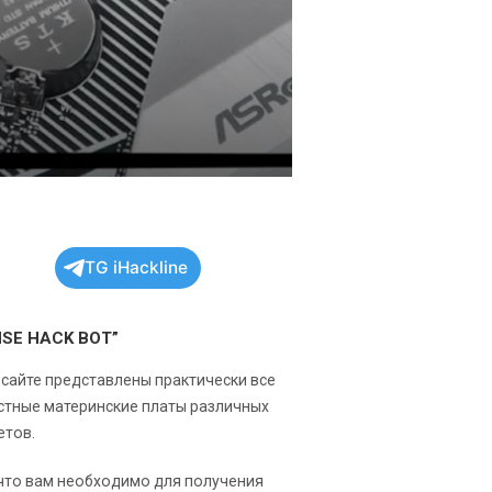
TG iHackline
NSE HACK BOT”
 сайте представлены практически все
стные материнские платы различных
етов.
 что вам необходимо для получения