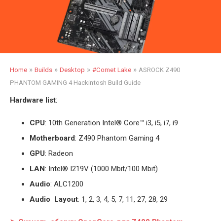
»
»
»
»
Home
Builds
Desktop
#Comet Lake
ASROCK Z490
PHANTOM GAMING 4 Hackintosh Build Guide
Hardware list
:
CPU
: 10th Generation Intel
®
Core™ i3, i5, i7, i9
Motherboard
: Z490 Phantom Gaming 4
GPU
: Radeon
LAN
: Intel® I219V (1000 Mbit/100 Mbit)
Audio
: ALC1200
Audio Layout
: 1, 2, 3, 4, 5, 7, 11, 27, 28, 29