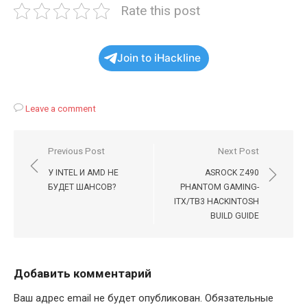
Rate this post
Join to iHackline
Leave a comment
Навигация
Previous Post
Next Post
по
У INTEL И AMD НЕ
ASROCK Z490
записям
БУДЕТ ШАНСОВ?
PHANTOM GAMING-
ITX/TB3 HACKINTOSH
BUILD GUIDE
Добавить комментарий
Ваш адрес email не будет опубликован.
Обязательные