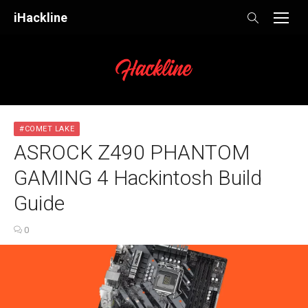
Skip
iHackline
to
content
#COMET LAKE
ASROCK Z490 PHANTOM
GAMING 4 Hackintosh Build
Guide
0