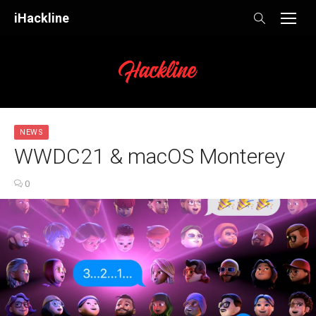
Skip
iHackline
to
content
NEWS
WWDC21 & macOS Monterey
0