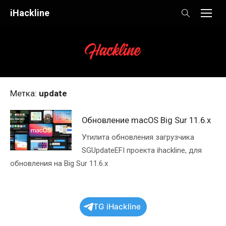
Skip
iHackline
to
content
Метка:
update
Обновление macOS Big Sur 11.6.x
Утилита обновления загрузчика
SGUpdateEFI проекта ihackline, для
обновления на Big Sur 11.6.x
TG iHackline