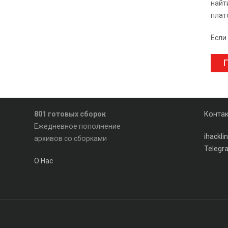
найт
плат
Если
П
801 готовых сборок
Конта
Ежедневное пополнение
ihackl
архивов со сборками
Telegr
О Нас