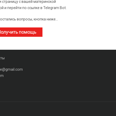
и страницу с вашей материнской
ой и перейти по ссылке в Telegram Bot.
 остались вопросы, кнопка ниже...
олучить помощь
кты
ine@gmail.com
am