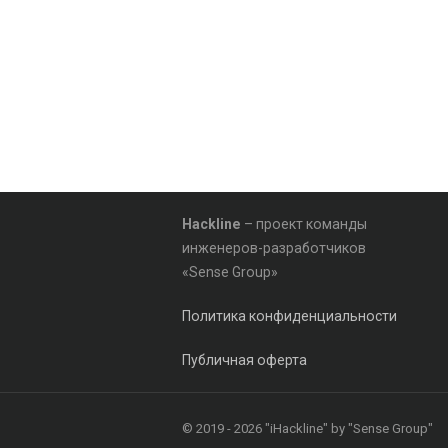
Hackline
– проект команды
инженеров-разработчиков
«Sense Group»
Политика конфиденциальности
Публичная оферта
© 2019 - 2026 "iHackline" by "Sense Group"