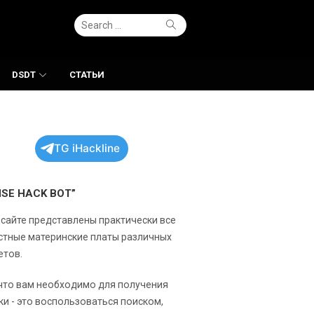
Search
Search
for:
DSDT
СТАТЬИ
TG iHackline
NSE HACK BOT”
 сайте представлены практически все
стные материнские платы различных
етов.
 что вам необходимо для получения
ки - это воспользоваться поиском,