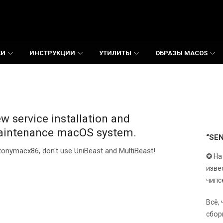
КИ
ИНСТРУКЦИИ
УТИЛИТЫ
ОБРАЗЫ MACOS
w service installation and
intenance macOS system.
“SE
tonymacx86, don't use UniBeast and MultiBeast!
✪
На
изве
чипс
Всё,
сбор