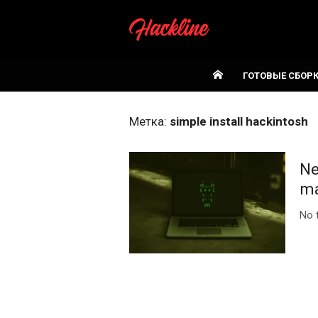
Skip
to
content
ГОТОВЫЕ СБОР
Метка:
simple install hackintosh
Ne
ma
No 