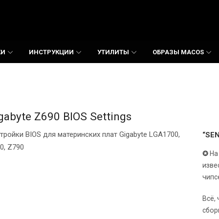
КИ
ИНСТРУКЦИИ
УТИЛИТЫ
ОБРАЗЫ MACOS
gabyte Z690 BIOS Settings
тройки BIOS для материнских плат Gigabyte LGA1700,
“SE
0, Z790
✪
На
изве
чипс
Всё,
сбор