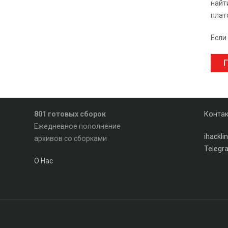
найт
плат
Если
П
801 готовых сборок
Конта
Ежедневное пополнение
ihackl
архивов со сборками
Telegr
О Нас