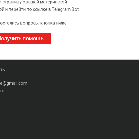
и страницу с вашей материнской
ой и перейти по ссылке в Telegram Bot.
 остались вопросы, кнопка ниже...
олучить помощь
кты
ine@gmail.com
am