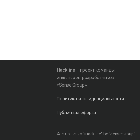
Hackline
– проект команды
инженеров-разработчиков
«Sense Group»
Политика конфиденциальности
Публичная оферта
© 2019 - 2026 "iHackline" by "Sense Group"