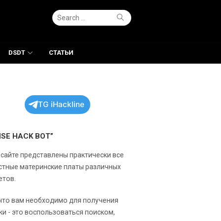
Search
Search
for:
DSDT
СТАТЬИ
TG iHackline
NSE HACK BOT”
 сайте представлены практически все
стные материнские платы различных
етов.
 что вам необходимо для получения
ки - это воспользоваться поиском,