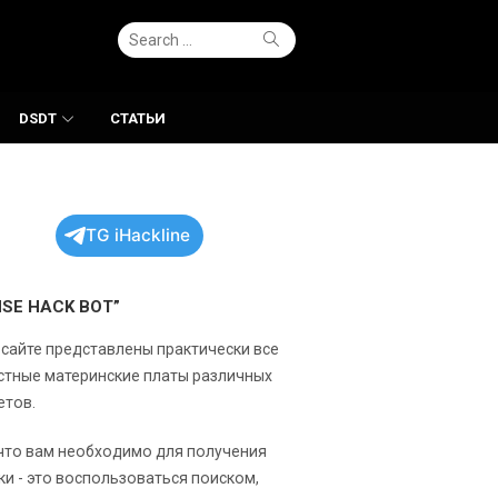
Search
Search
for:
DSDT
СТАТЬИ
TG iHackline
NSE HACK BOT”
 сайте представлены практически все
стные материнские платы различных
етов.
 что вам необходимо для получения
ки - это воспользоваться поиском,