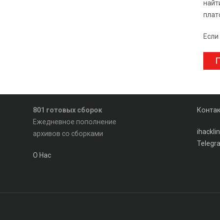
найт
плат
Если
П
801 готовых сборок
Конта
Ежедневное пополнение
ihackl
архивов со сборками
Telegr
О Нас