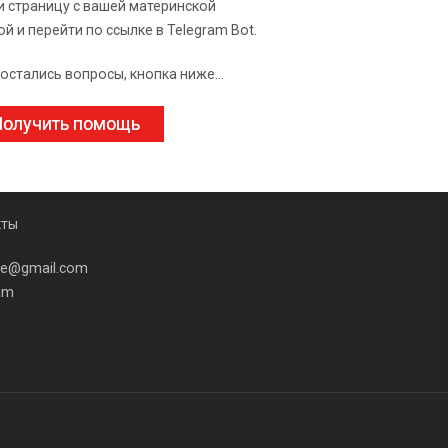
и страницу с вашей материнской
ой и перейти по ссылке в Telegram Bot.
 остались вопросы, кнопка ниже...
олучить помощь
кты
ine@gmail.com
am