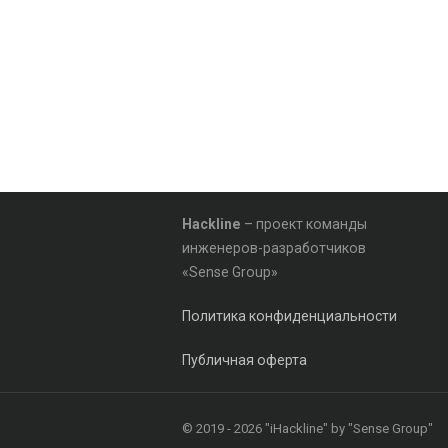
Hackline
– проект команды
инженеров-разработчиков
«Sense Group»
Политика конфиденциальности
Публичная оферта
© 2019 - 2026 "iHackline" by "Sense Group"