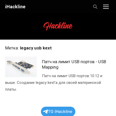
Skip
iHackline
to
content
Метка:
legacy usb kext
Патч на лимит USB портов - USB
Mapping
Патч на лимит USB портов 10.12 и
выше. Создание legacy kext'а для своей материнской
платы.
TG iHackline