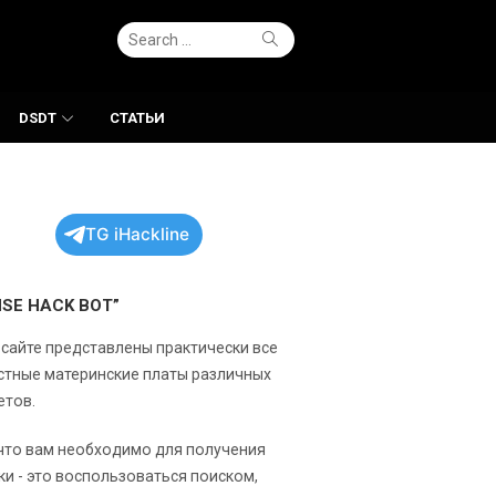
Search
Search
for:
DSDT
СТАТЬИ
TG iHackline
NSE HACK BOT”
 сайте представлены практически все
стные материнские платы различных
етов.
 что вам необходимо для получения
ки - это воспользоваться поиском,