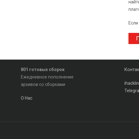
найт
плат
Если
П
801 готовых сборок
Конта
Ежедневное пополнение
ihackl
архивов со сборками
Telegr
О Нас