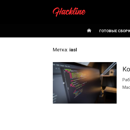
Skip
to
content
ГОТОВЫЕ СБОР
Метка:
iasl
К
Раб
Mac