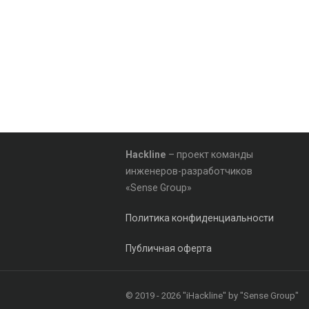
Hackline
– проект команды
инженеров-разработчиков
«Sense Group»
Политика конфиденциальности
Публичная оферта
© 2019 - 2026 "iHackline" by "Sense Group"