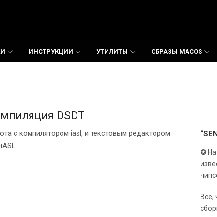
КИ
ИНСТРУКЦИИ
УТИЛИТЫ
ОБРАЗЫ MACOS
омпиляция DSDT
ота с компилятором iasl, и текстовым редактором
“SE
iASL.
✪
На
изве
чипс
Всё,
сбор