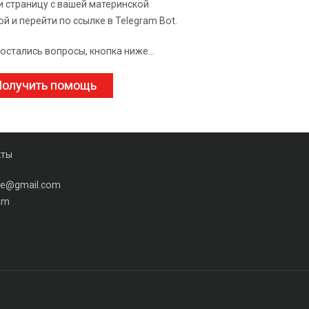
и страницу с вашей материнской
ой и перейти по ссылке в Telegram Bot.
 остались вопросы, кнопка ниже...
олучить помощь
кты
ine@gmail.com
am