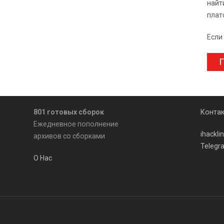
найт
плат
Если
П
801 готовых сборок
Конта
Ежедневное пополнение
ihackl
архивов со сборками
Telegr
О Нас