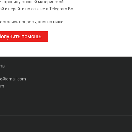
и страницу с вашей материнской
ой и перейти по ссылке в Telegram Bot.
 остались вопросы, кнопка ниже...
олучить помощь
кты
ine@gmail.com
am