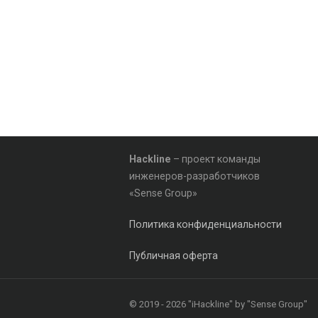
Hackline
– проект команды
инженеров-разработчиков
«Sense Group»
Политика конфиденциальности
Публичная оферта
© 2019 - 2026 "iHackline" by "Sense Group"