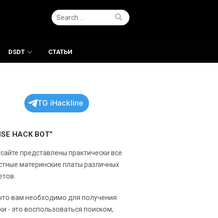
Search
Search
for:
DSDT
СТАТЬИ
TG iHackline
NSE HACK BOT”
 сайте представлены практически все
стные материнские платы различных
етов.
 что вам необходимо для получения
ки - это воспользоваться поиском,