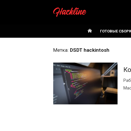
Skip
to
content
ГОТОВЫЕ СБОР
Метка:
DSDT hackintosh
К
Раб
Mac