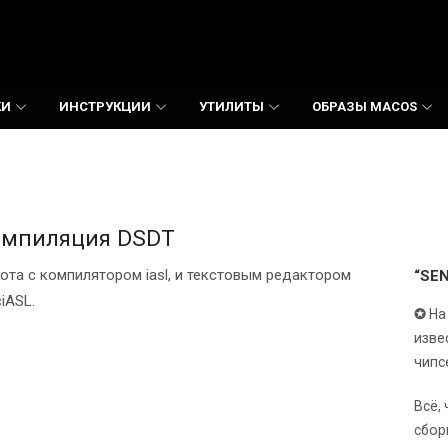
КИ
ИНСТРУКЦИИ
УТИЛИТЫ
ОБРАЗЫ MACOS
омпиляция DSDT
ота с компилятором iasl, и текстовым редактором
“SE
iASL.
✪
На
изве
чипс
Всё,
сбор