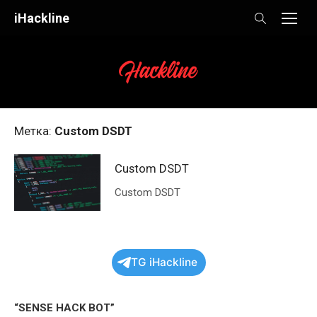
Skip
iHackline
to
content
Метка:
Custom DSDT
Custom DSDT
Custom DSDT
TG iHackline
“SENSE HACK BOT”