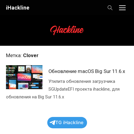
Skip
iHackline
to
content
Метка:
Clover
Обновление macOS Big Sur 11.6.x
Утилита обновления загрузчика
SGUpdateEFI проекта ihackline, для
обновления на Big Sur 11.6.x
TG iHackline