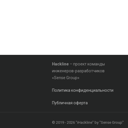
Hackline
– проект команды
инженеров-разработчиков
«Sense Group»
Политика конфиденциальности
Публичная оферта
© 2019 - 2026 "iHackline" by "Sense Group"