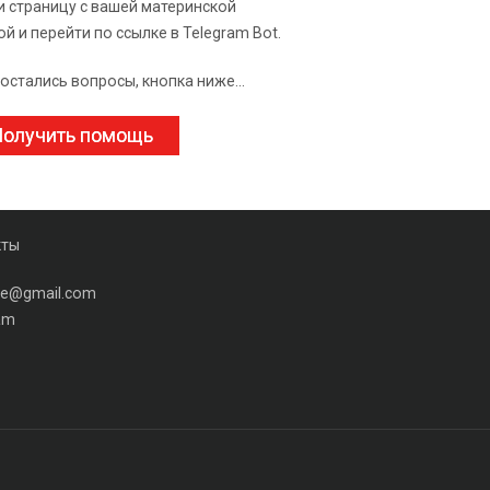
и страницу с вашей материнской
ой и перейти по ссылке в Telegram Bot.
 остались вопросы, кнопка ниже...
олучить помощь
кты
ine@gmail.com
am