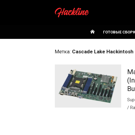
Skip
to
content
ГОТОВЫЕ СБОР
Метка:
Cascade Lake Hackintosh
Ma
(I
Bu
Sup
/ R