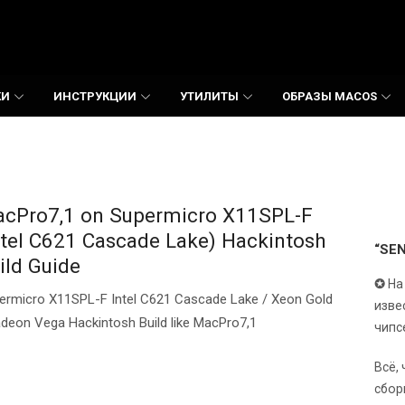
КИ
ИНСТРУКЦИИ
УТИЛИТЫ
ОБРАЗЫ MACOS
cPro7,1 on Supermicro X11SPL-F
ntel C621 Cascade Lake) Hackintosh
“SE
ild Guide
✪
На
ermicro X11SPL-F Intel C621 Cascade Lake / Xeon Gold
изве
adeon Vega Hackintosh Build like MacPro7,1
чипс
Всё,
сбор