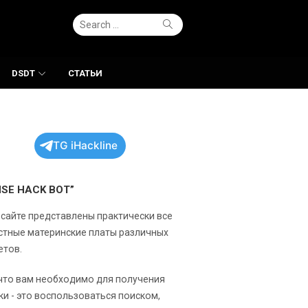
Search
Search
for:
DSDT
СТАТЬИ
TG iHackline
NSE HACK BOT”
 сайте представлены практически все
стные материнские платы различных
етов.
 что вам необходимо для получения
ки - это воспользоваться поиском,