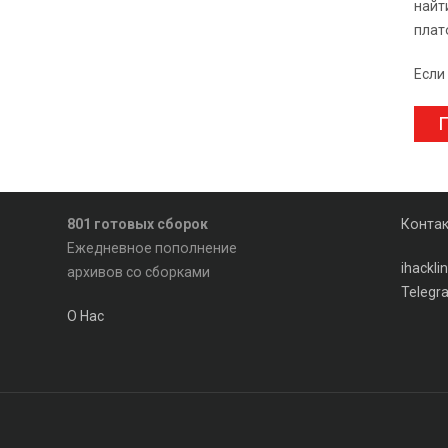
найт
плат
Если
П
801 готовых сборок
Конта
Ежедневное пополнение
ihackl
архивов со сборками
Telegr
О Нас