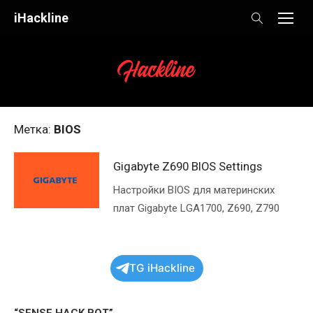
Skip
iHackline
to
content
Метка:
BIOS
Gigabyte Z690 BIOS Settings
Настройки BIOS для материнских
плат Gigabyte LGA1700, Z690, Z790
TG iHackline