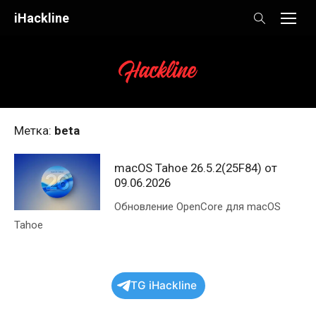
Skip
iHackline
to
content
Метка:
beta
macOS Tahoe 26.5.2(25F84) от
09.06.2026
Обновление OpenCore для macOS
Tahoe
TG iHackline