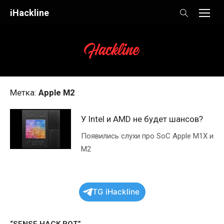
Skip
iHackline
to
content
Метка:
Apple M2
У Intel и AMD не будет шансов?
Появились слухи про SoC Apple M1X и
M2
TG iHackline