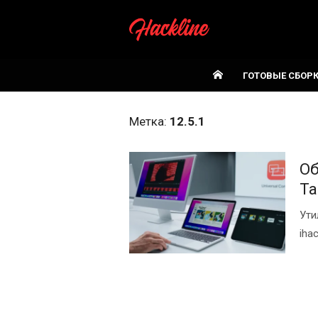
Skip
to
content
ГОТОВЫЕ СБОР
Метка:
12.5.1
Об
Ta
Ути
iha