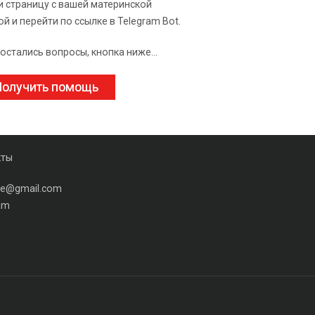
и страницу с вашей материнской
ой и перейти по ссылке в Telegram Bot.
 остались вопросы, кнопка ниже...
олучить помощь
кты
ine@gmail.com
am