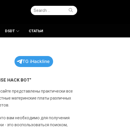
Search
Search
for:
DSDT
СТАТЬИ
TG iHackline
NSE HACK BOT”
 сайте представлены практически все
стные материнские платы различных
етов.
 что вам необходимо для получения
ки - это воспользоваться поиском,