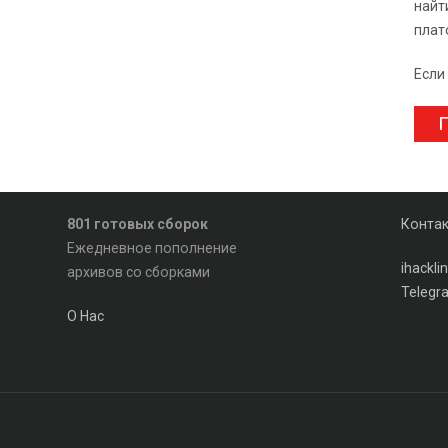
найт
плат
Если
П
801 готовых сборок
Конта
Ежедневное пополнение
ihackl
архивов со сборками
Telegr
О Нас