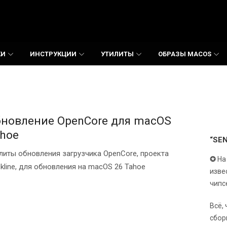
КИ
ИНСТРУКЦИИ
УТИЛИТЫ
ОБРАЗЫ MACOS
новление OpenCore для macOS
hoe
“SE
литы обновления загрузчика OpenCore, проекта
✪
На
ckline, для обновления на macOS 26 Tahoe
изве
чипс
Всё,
сбор