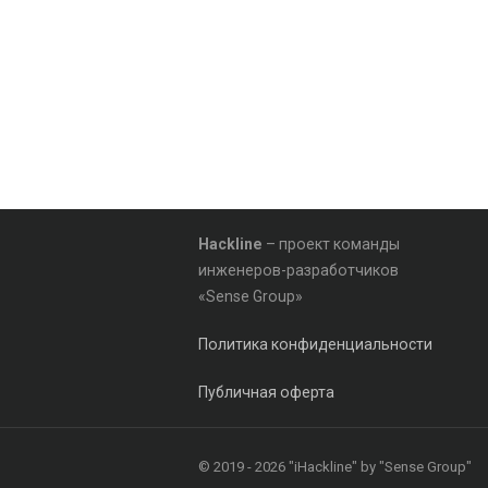
Hackline
– проект команды
инженеров-разработчиков
«Sense Group»
Политика конфиденциальности
Публичная оферта
© 2019 - 2026 "iHackline" by "Sense Group"