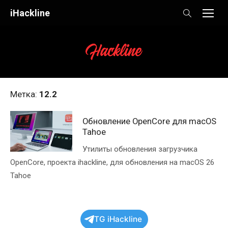
Skip
iHackline
to
content
Метка:
12.2
Обновление OpenCore для macOS
Tahoe
Утилиты обновления загрузчика
OpenCore, проекта ihackline, для обновления на macOS 26
Tahoe
TG iHackline