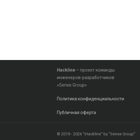
Hackline
– проект команды
инженеров-разработчиков
«Sense Group»
Политика конфиденциальности
Публичная оферта
© 2019 - 2026 "iHackline" by "Sense Group"