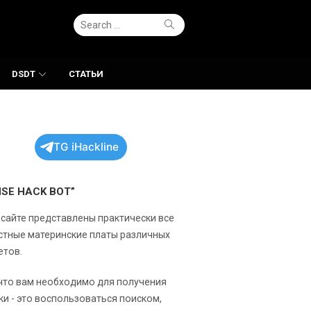
Search
Search
for:
DSDT
СТАТЬИ
TG iHackline
NSE HACK BOT”
 сайте представлены практически все
стные материнские платы различных
етов.
 что вам необходимо для получения
ки - это воспользоваться поиском,