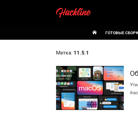
Skip
to
content
ГОТОВЫЕ СБОР
Метка:
11.5.1
Об
Ути
iha