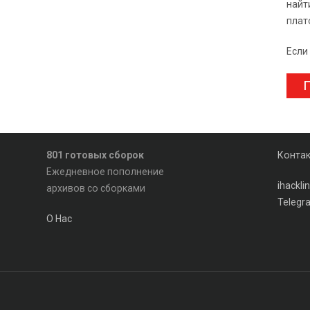
найт
плат
Если
П
801 готовых сборок
Конта
Ежедневное пополнение
ihackl
архивов со сборками
Telegr
О Нас