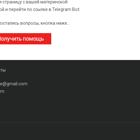
и страницу с вашей материнской
ой и перейти по ссылке в Telegram Bot.
 остались вопросы, кнопка ниже...
олучить помощь
кты
ine@gmail.com
am