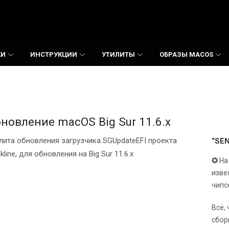
КИ
ИНСТРУКЦИИ
УТИЛИТЫ
ОБРАЗЫ MACOS
новление macOS Big Sur 11.6.x
лита обновления загрузчика SGUpdateEFI проекта
“SE
ckline, для обновления на Big Sur 11.6.x
✪
На
изве
чипс
Всё,
сбор