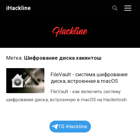
Skip
iHackline
to
content
Метка:
Шифрование диска хакинтош
FileVault - система шифрования
диска, встроенная в macOS
FileVault - как включить систему
шифрования диска, встроенную в macOS на Hackintosh.
TG iHackline