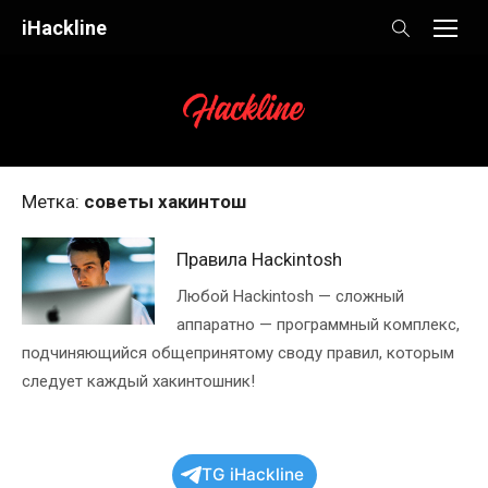
Skip
iHackline
to
content
Метка:
советы хакинтош
Правила Hackintosh
Любой Hackintosh — сложный
аппаратно — программный комплекс,
подчиняющийся общепринятому своду правил, которым
следует каждый хакинтошник!
TG iHackline