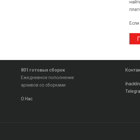
найт
плат
Если
П
801 готовых сборок
Конта
Ежедневное пополнение
ihackl
архивов со сборками
Telegr
О Нас