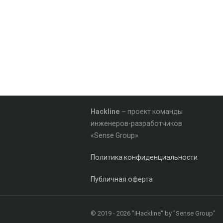
Hackline
– проект команды
инженеров-разработчиков
«Sense Group»
Политика конфиденциальности
Публичная оферта
© 2019 - 2026 "iHackline" by "Sense Group"