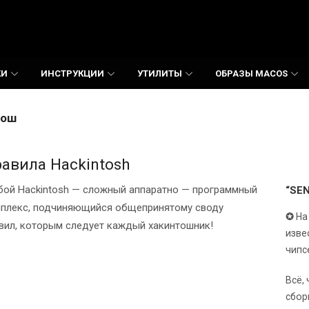
КИ
ИНСТРУКЦИИ
УТИЛИТЫ
ОБРАЗЫ MACOS
тош
авила Hackintosh
ой Hackintosh — сложный аппаратно — программный
“SE
плекс, подчиняющийся общепринятому своду
✪
На
вил, которым следует каждый хакинтошник!
изве
чипс
Всё,
сбор