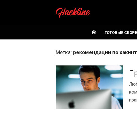
Skip
to
content
ГОТОВЫЕ СБОР
Метка:
рекомендации по хакин
Пр
Люб
ком
пра