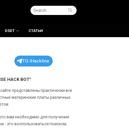
Search
Search
for:
DSDT
СТАТЬИ
TG iHackline
NSE HACK BOT”
 сайте представлены практически все
стные материнские платы различных
етов.
 что вам необходимо для получения
ки - это воспользоваться поиском,