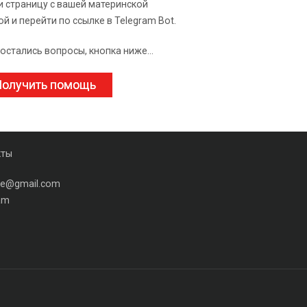
и страницу с вашей материнской
ой и перейти по ссылке в Telegram Bot.
 остались вопросы, кнопка ниже...
олучить помощь
кты
ine@gmail.com
am