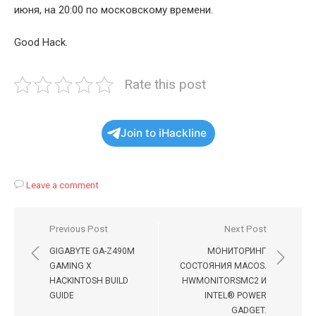
июня, на 20:00 по московскому времени.
Good Hack.
Rate this post
Join to iHackline
Leave a comment
Навигация
Previous Post
Next Post
по
GIGABYTE GA-Z490M
МОНИТОРИНГ
записям
GAMING X
СОСТОЯНИЯ MACOS.
HACKINTOSH BUILD
HWMONITORSMC2 И
GUIDE
INTEL® POWER
GADGET.