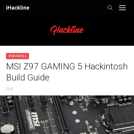
Skip
iHackline
to
content
#HASWELL
MSI Z97 GAMING 5 Hackintosh
Build Guide
0