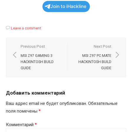
Join to iHackline
Leave a comment
Навигация
Previous Post
Next Post
по
MSI Z97 GAMING 3
MSI Z97 PC MATE
записям
HACKINTOSH BUILD
HACKINTOSH BUILD
GUIDE
GUIDE
Добавить комментарий
Ваш адрес email не будет опубликован.
Обязательные
поля помечены
*
Комментарий
*