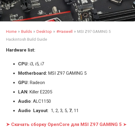
»
»
»
»
Home
Builds
Desktop
#Haswell
MSI Z97 GAMING 5
Hackintosh Build Guide
Hardware list:
CPU:
i3, i5, i7
Motherboard:
MSI Z97 GAMING 5
GPU:
Radeon
LAN
: Killer E2205
Audio
: ALC1150
Audio Layout
: 1, 2, 3, 5,
7
, 11
➤ Скачать сборку OpenCore для MSI Z97 GAMING 5
➤