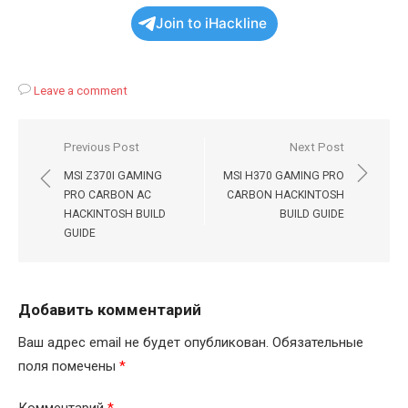
Join to iHackline
Leave a comment
Навигация
Previous Post
Next Post
по
MSI Z370I GAMING
MSI H370 GAMING PRO
записям
PRO CARBON AC
CARBON HACKINTOSH
HACKINTOSH BUILD
BUILD GUIDE
GUIDE
Добавить комментарий
Ваш адрес email не будет опубликован.
Обязательные
поля помечены
*