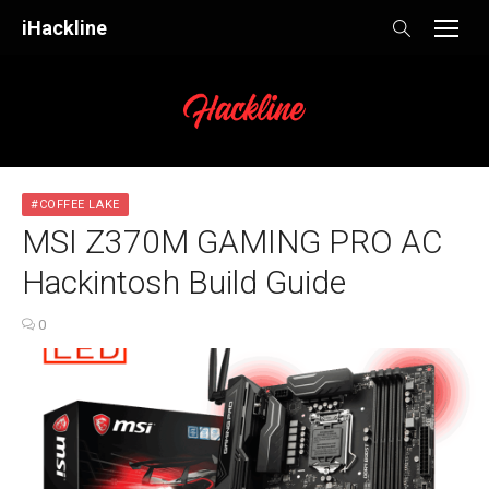
Skip
iHackline
to
content
#COFFEE LAKE
MSI Z370M GAMING PRO AC
Hackintosh Build Guide
0