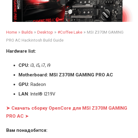
»
»
»
»
Home
Builds
Desktop
#Coffee Lake
MSI Z370M GAMING
PRO AC Hackintosh Build Guide
Hardware list:
CPU:
i3, i5, i7, i9
Motherboard: MSI Z370M GAMING PRO AC
GPU:
Radeon
LAN
: Intel® I219V
➤ Скачать сборку OpenCore для MSI Z370M GAMING
PRO AC
➤
Вам понадобится: