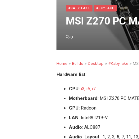
#KABY LAKE
#SKYLAKE
MSI Z270 PC M
0
»
»
»
»
Home
Builds
Desktop
#Kaby lake
MSI
Hardware list:
CPU:
i3, i5, i7
Motherboard:
MSI Z270 PC MAT
GPU:
Radeon
LAN
: Intel
®
I219-V
Audio
: ALC887
Audio Layout
: 1, 2, 3,
5
, 7, 11, 13