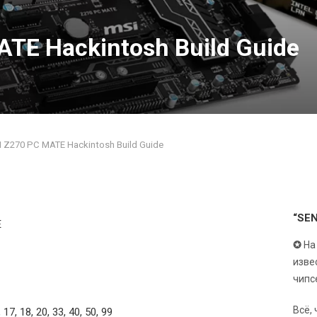
ATE Hackintosh Build Guide
 Z270 PC MATE Hackintosh Build Guide
“SE
E
✪
На
изве
чипс
Всё,
, 17, 18, 20, 33, 40, 50, 99