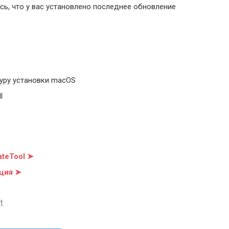
ь, что у вас установлено последнее обновление
уру установки macOS
l
teTool ➤
ция ➤
t