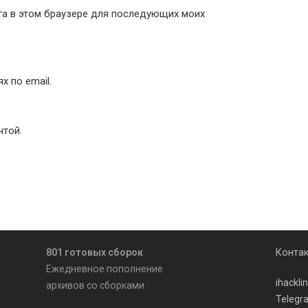
йта в этом браузере для последующих моих
 по email.
чтой.
801 готовых сборок
Конта
Ежедневное пополнение
ihackl
архивов со сборками
Telegr