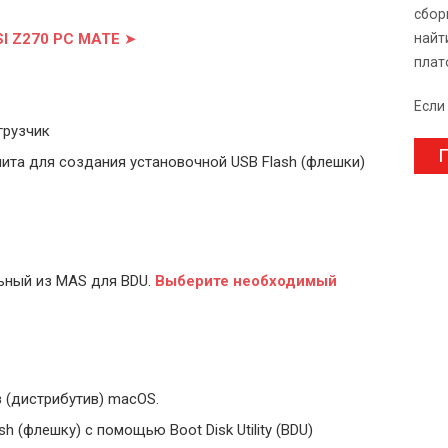
сбор
SI Z270 PC MATE
➤
найт
плат
Если
грузчик
П
ита для создания установочной USB Flash (флешки)
ьный из MAS для BDU.
Выберите
необходимый
 (дистрибутив) macOS.
 (флешку) с помощью Boot Disk Utility (BDU)