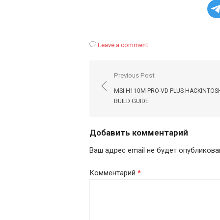
Leave a comment
Навигация
Previous Post
по
MSI H110M PRO-VD PLUS HACKINTOS
записям
BUILD GUIDE
Добавить комментарий
Ваш адрес email не будет опубликова
Комментарий
*