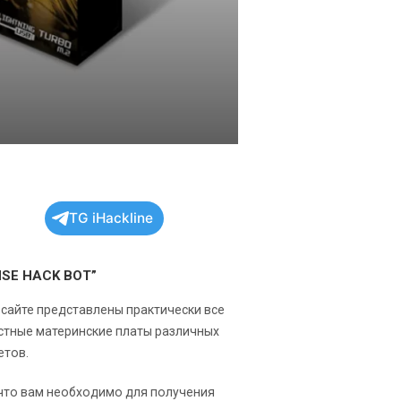
TG iHackline
NSE HACK BOT”
 сайте представлены практически все
стные материнские платы различных
етов.
 что вам необходимо для получения