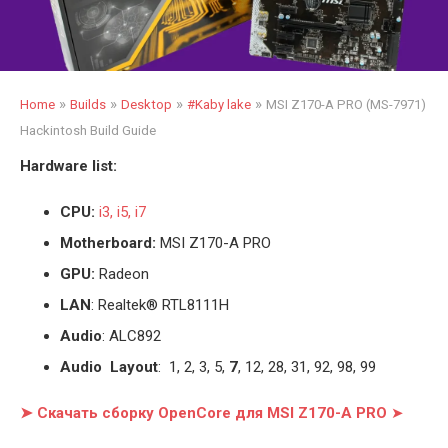
»
»
»
»
Home
Builds
Desktop
#Kaby lake
MSI Z170-A PRO (MS-7971)
Hackintosh Build Guide
Hardware list:
CPU:
i3, i5, i7
Motherboard:
MSI Z170-A PRO
GPU:
Radeon
LAN
: Realtek® RTL8111H
Audio
: ALC892
Audio Layout
: 1, 2, 3, 5,
7
, 12, 28, 31, 92, 98, 99
➤ Скачать сборку OpenCore для MSI Z170-A PRO
➤