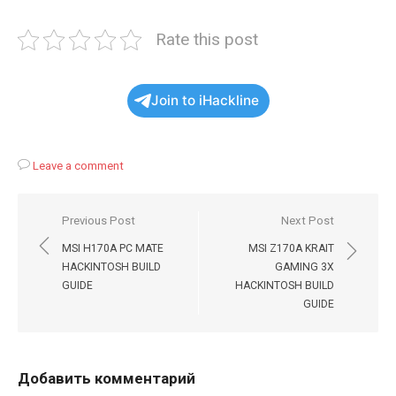
Rate this post
Join to iHackline
Leave a comment
Навигация
Previous Post
Next Post
по
MSI H170A PC MATE
MSI Z170A KRAIT
записям
HACKINTOSH BUILD
GAMING 3X
GUIDE
HACKINTOSH BUILD
GUIDE
Добавить комментарий