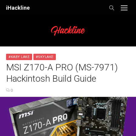
Skip
iHackline
to
content
#KABY LAKE
#SKYLAKE
MSI Z170-A PRO (MS-7971)
Hackintosh Build Guide
0