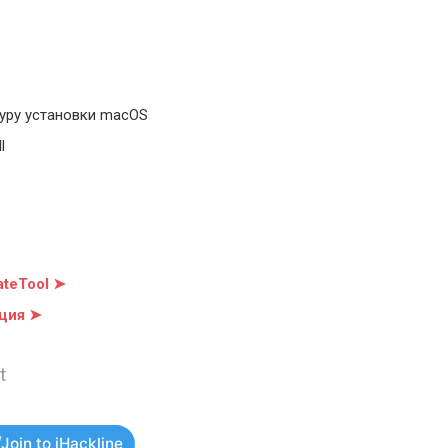
уру установки macOS
l
teTool ➤
ция ➤
t
Join to iHackline