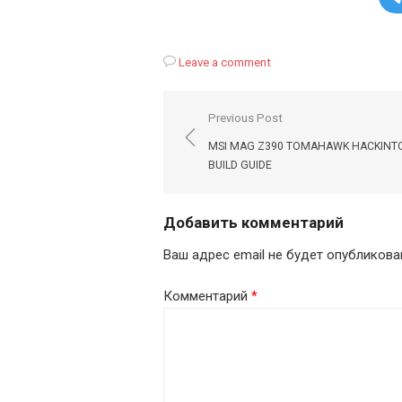
Leave a comment
Навигация
Previous Post
по
MSI MAG Z390 TOMAHAWK HACKINT
записям
BUILD GUIDE
Добавить комментарий
Ваш адрес email не будет опубликова
Комментарий
*