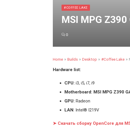
#COFFEE LAKE
MSI MPG Z390 
0
»
»
»
»
Home
Builds
Desktop
#Coffee Lake
Hardware list:
CPU:
i3, i5, i7, i9
Motherboard: MSI MPG Z390 
GPU:
Radeon
LAN
: Intel® I219V
➤ Скачать сборку OpenCore для 