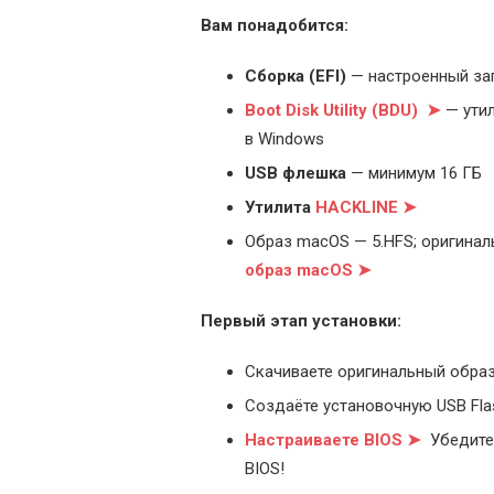
Вам понадобится:
Cборка (EFI)
— настроенный за
Boot Disk Utility (BDU) ➤
— утил
в Windows
USB флешка
— минимум 16 ГБ
Утилита
HACKLINE ➤
Образ macOS — 5.HFS; оригинал
образ macOS ➤
Первый этап установки:
Скачиваете оригинальный образ
Создаёте установочную USB Flash
Настраиваете BIOS ➤
Убедитес
BIOS!