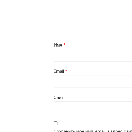
Имя
*
Email
*
Сайт
Сохранить моё имя, email и адрес са