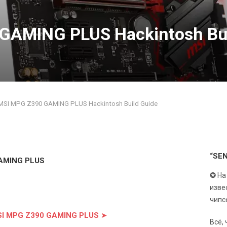
GAMING PLUS Hackintosh Bui
MSI MPG Z390 GAMING PLUS Hackintosh Build Guide
“SE
GAMING PLUS
✪
На
изве
чипс
MSI MPG Z390 GAMING PLUS
➤
Всё,