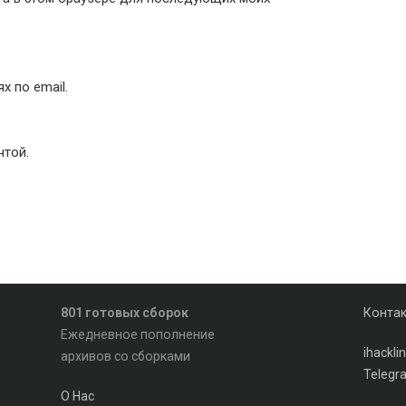
 по email.
чтой.
801 готовых сборок
Конта
Ежедневное пополнение
ihackl
архивов со сборками
Telegr
О Нас