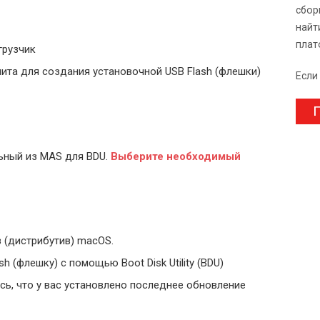
сбор
найт
плат
грузчик
ита для создания установочной USB Flash (флешки)
Если
П
ьный из MAS для BDU.
Выберите
необходимый
 (дистрибутив) macOS.
 (флешку) с помощью Boot Disk Utility (BDU)
ь, что у вас установлено последнее обновление