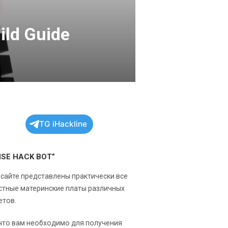
ld Guide
TG iHackline
NSE HACK BOT”
 сайте представлены практически все
стные материнские платы различных
етов.
 что вам необходимо для получения