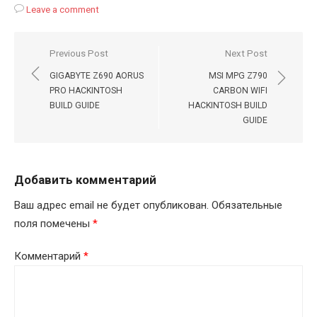
Leave a comment
Навигация
Previous Post
Next Post
по
GIGABYTE Z690 AORUS
MSI MPG Z790
записям
PRO HACKINTOSH
CARBON WIFI
BUILD GUIDE
HACKINTOSH BUILD
GUIDE
Добавить комментарий
Ваш адрес email не будет опубликован.
Обязательные
поля помечены
*
Комментарий
*