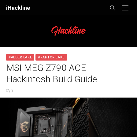
Skip
iHackline
to
content
#ALDER LAKE
#RAPTOR LAKE
MSI MEG Z790 ACE
Hackintosh Build Guide
0