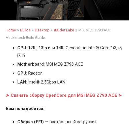
»
»
»
»
Home
Builds
Desktop
#Alder Lake
MSI MEG Z790 ACE
Hackintosh Build Guide
CPU
: 12th, 13th или 14th Generation Intel
®
Core™ i3, i5,
i7, i9
Motherboard
: MSI MEG Z790 ACE
GPU
: Radeon
LAN
: Intel® 2.5Gbps LAN
➤ Скачать сборку OpenCore для MSI MEG Z790 ACE
➤
Вам понадобится:
Cборка (EFI)
— настроенный загрузчик