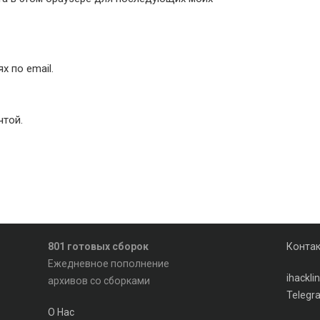
 по email.
чтой.
801 готовых сборок
Конта
Ежедневное пополнение
ihackl
архивов со сборками
Telegr
О Нас