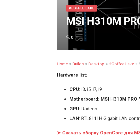
#COFFEE LAKE
MSI H310M PRO
0
»
»
»
»
Home
Builds
Desktop
#Coffee Lake
Hardware list:
CPU:
i3, i5, i7, i9
Motherboard: MSI H310M PRO
GPU:
Radeon
LAN
: RTL8111H Gigabit LAN contr
➤ Скачать сборку OpenCore для M