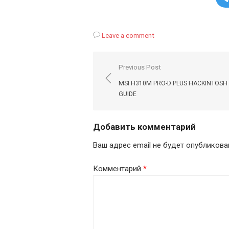
Leave a comment
Навигация
Previous Post
по
MSI H310M PRO-D PLUS HACKINTOSH 
записям
GUIDE
Добавить комментарий
Ваш адрес email не будет опубликова
Комментарий
*