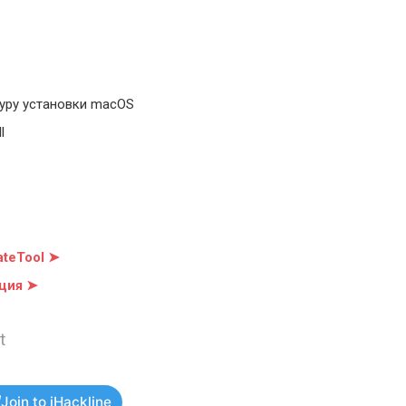
уру установки macOS
l
teTool ➤
ция ➤
t
Join to iHackline