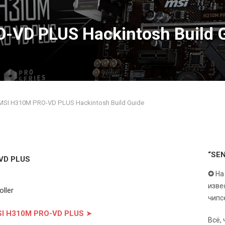
-VD PLUS Hackintosh Build 
MSI H310M PRO-VD PLUS Hackintosh Build Guide
“SE
-VD PLUS
✪
На
изве
oller
чипс
SI H310M PRO-VD PLUS
➤
Всё,