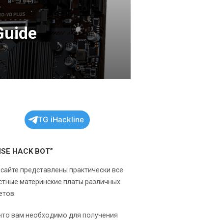
Guide
TG iHackline
NSE HACK BOT”
 сайте представлены практически все
стные материнские платы различных
етов.
 что вам необходимо для получения