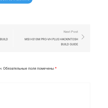
Next Post
BUILD
MSI H310M PRO-VH PLUS HACKINTOSH
BUILD GUIDE
н.
Обязательные поля помечены
*