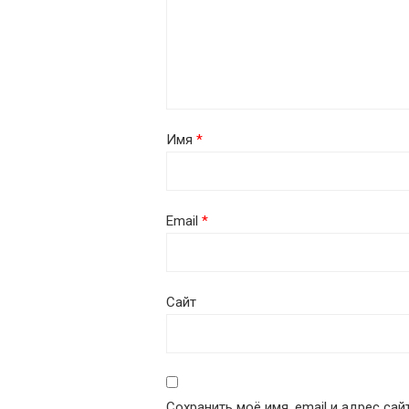
Имя
*
Email
*
Сайт
Сохранить моё имя, email и адрес са