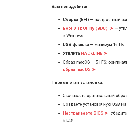
Вам понадобится:
Cборка (EFI)
— настроенный за
Boot Disk Utility (BDU) ➤
— утил
в Windows
USB флешка
— минимум 16 ГБ
Утилита
HACKLINE ➤
Образ macOS — 5.HFS; оригинал
образ macOS ➤
Первый этап установки:
Скачиваете оригинальный образ
Создаёте установочную USB Flash
Настраиваете BIOS ➤
Убедитес
BIOS!