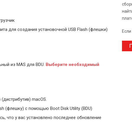
сбор
найт
плат
грузчик
ита для создания установочной USB Flash (флешки)
Если
П
ьный из MAS для BDU.
Выберите
необходимый
 (дистрибутив) macOS.
 (флешку) с помощью Boot Disk Utility (BDU)
ь, что у вас установлено последнее обновление