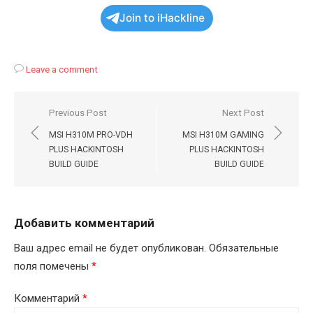
Join to iHackline
Leave a comment
Навигация
Previous Post
Next Post
по
MSI H310M PRO-VDH
MSI H310M GAMING
записям
PLUS HACKINTOSH
PLUS HACKINTOSH
BUILD GUIDE
BUILD GUIDE
Добавить комментарий
Ваш адрес email не будет опубликован.
Обязательные
поля помечены
*
Комментарий
*