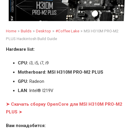
»
»
»
»
Home
Builds
Desktop
#Coffee Lake
MSI H310M PRO-M2
PLUS Hackintosh Build Guide
Hardware list:
CPU:
i3, i5, i7, i9
Motherboard: MSI H310M PRO-M2 PLUS
GPU:
Radeon
LAN
: Intel® I219V
➤ Скачать сборку OpenCore для MSI H310M PRO-M2
PLUS
➤
Вам понадобится: