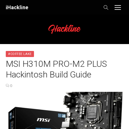
Skip
iHackline
to
content
#COFFEE LAKE
MSI H310M PRO-M2 PLUS
Hackintosh Build Guide
0