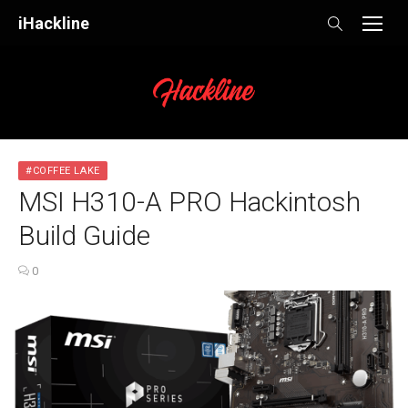
Skip
iHackline
to
content
#COFFEE LAKE
MSI H310-A PRO Hackintosh
Build Guide
0