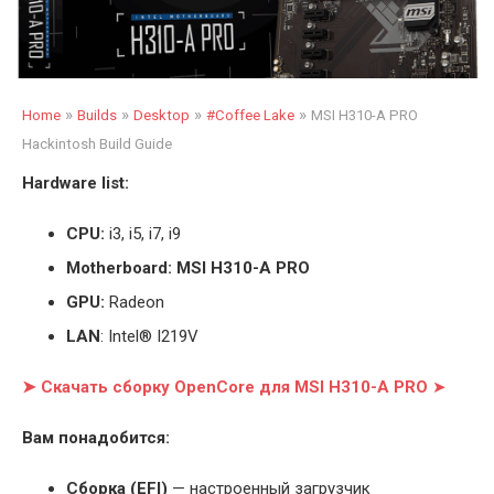
»
»
»
»
Home
Builds
Desktop
#Coffee Lake
MSI H310-A PRO
Hackintosh Build Guide
Hardware list:
CPU:
i3, i5, i7, i9
Motherboard: MSI H310-A PRO
GPU:
Radeon
LAN
: Intel® I219V
➤ Скачать сборку OpenCore для MSI H310-A PRO
➤
Вам понадобится:
Cборка (EFI)
— настроенный загрузчик