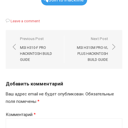
Leave a comment
Навигация
Previous Post
Next Post
по
MSI H310-F PRO
MSI H310M PRO-VL
записям
HACKINTOSH BUILD
PLUS HACKINTOSH
GUIDE
BUILD GUIDE
Добавить комментарий
Ваш адрес email не будет опубликован.
Обязательные
поля помечены
*
Комментарий
*