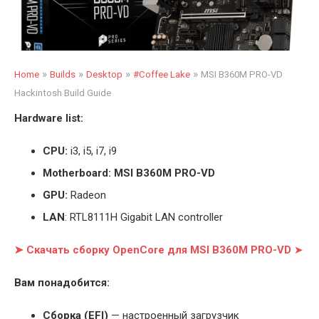
»
»
»
»
Home
Builds
Desktop
#Coffee Lake
MSI B360M PRO-VD
Hackintosh Build Guide
Hardware list:
CPU:
i3, i5, i7, i9
Motherboard: MSI B360M PRO-VD
GPU:
Radeon
LAN
: RTL8111H Gigabit LAN controller
➤ Скачать сборку OpenCore для MSI B360M PRO-VD
➤
Вам понадобится:
Cборка (EFI)
— настроенный загрузчик