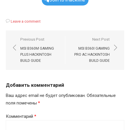
Leave a comment
Навигация
Previous Post
Next Post
по
MSI B360M GAMING
MSI B360I GAMING
записям
PLUS HACKINTOSH
PRO AC HACKINTOSH
BUILD GUIDE
BUILD GUIDE
Добавить комментарий
Ваш адрес email не будет опубликован.
Обязательные
поля помечены
*
Комментарий
*