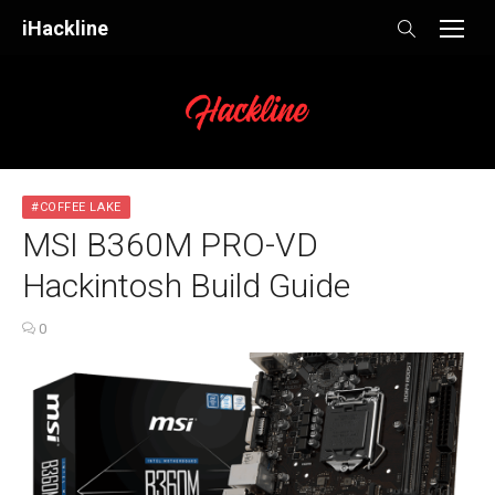
Skip
iHackline
to
content
#COFFEE LAKE
MSI B360M PRO-VD
Hackintosh Build Guide
0