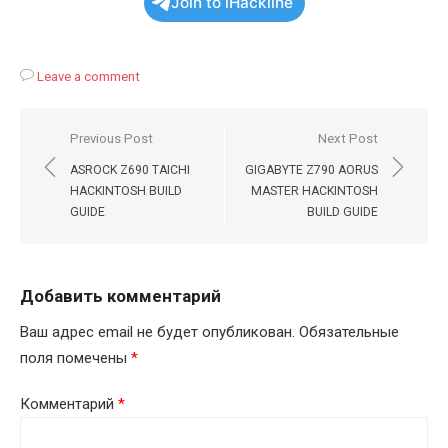
Join to iHackline
Leave a comment
Навигация
Previous Post
Next Post
по
ASROCK Z690 TAICHI
GIGABYTE Z790 AORUS
записям
HACKINTOSH BUILD
MASTER HACKINTOSH
GUIDE
BUILD GUIDE
Добавить комментарий
Ваш адрес email не будет опубликован.
Обязательные
поля помечены
*
Комментарий
*