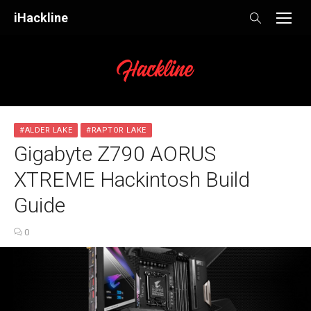
Skip
iHackline
to
content
#ALDER LAKE
#RAPTOR LAKE
Gigabyte Z790 AORUS
XTREME Hackintosh Build
Guide
0