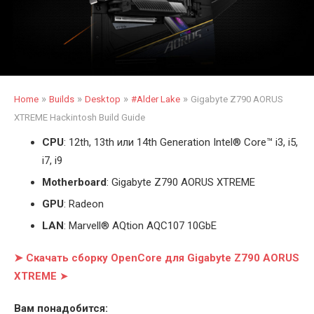
»
»
»
»
Home
Builds
Desktop
#Alder Lake
Gigabyte Z790 AORUS
XTREME Hackintosh Build Guide
CPU
: 12th, 13th или 14th Generation Intel
®
Core™ i3, i5,
i7, i9
Motherboard
: Gigabyte Z790 AORUS XTREME
GPU
: Radeon
LAN
: Marvell® AQtion AQC107 10GbE
➤ Скачать сборку OpenCore для Gigabyte Z790 AORUS
XTREME
➤
Вам понадобится: