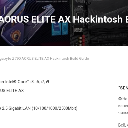
AORUS ELITE AX Hackintosh B
gabyte Z790 AORUS ELITE AX Hackintosh Build Guide
on Intel
®
Core™ i3, i5, i7, i9
“SE
RUS ELITE AX
✪
На
изве
2.5 Gigabit LAN (10/100/1000/2500Mbit)
чипс
Всё,