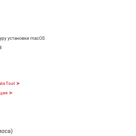
уру установки macOS
l
teTool ➤
ция ➤
олоса)