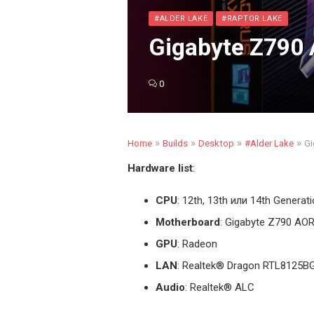
#ALDER LAKE
#RAPTOR LAKE
Gigabyte Z790 
0
»
»
»
»
Home
Builds
Desktop
#Alder Lake
Gi
Hardware list
:
CPU
: 12th, 13th или 14th Generati
Motherboard
: Gigabyte Z790 AO
GPU
: Radeon
LAN
: Realtek
®
Dragon RTL8125BG 
Audio
: Realtek® ALC