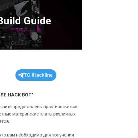
uild Guide
TG iHackline
NSE HACK BOT”
 сайте представлены практически все
стные материнские платы различных
етов.
 что вам необходимо для получения