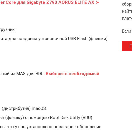
penCore для Gigabyte Z790 AORUS ELITE AX
➤
сбор
найт
плат
грузчик
Если
ита для создания установочной USB Flash (флешки)
П
ьный из MAS для BDU.
Выберите
необходимый
 (дистрибутив) macOS.
 (флешку) с помощью Boot Disk Utility (BDU)
ь, что у вас установлено последнее обновление