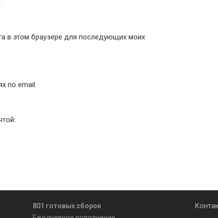
йта в этом браузере для последующих моих
 по email.
чтой.
801 готовых сборок
Конта
Ежедневное пополнение