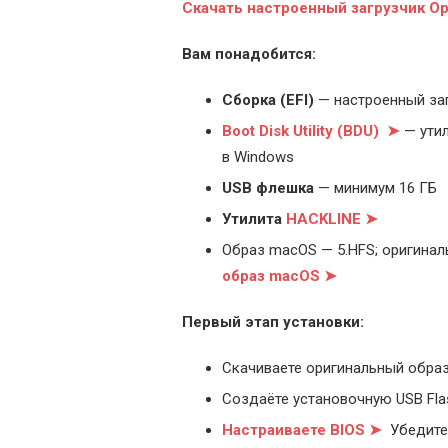
С
качать настроенный загрузчик O
Вам понадобится:
Cборка (EFI)
— настроенный за
Boot Disk Utility (BDU) ➤
— утил
в Windows
USB флешка
— минимум 16 ГБ
Утилита
HACKLINE ➤
Образ macOS — 5.HFS; оригинал
образ macOS ➤
Первый этап установки:
Скачиваете оригинальный образ
Создаёте установочную USB Flash
Настраиваете BIOS ➤
Убедитес