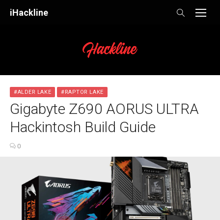
Skip
iHackline
to
content
#ALDER LAKE
#RAPTOR LAKE
Gigabyte Z690 AORUS ULTRA
Hackintosh Build Guide
0