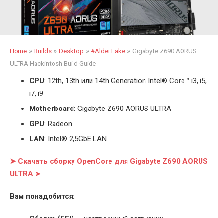
»
»
»
»
Home
Builds
Desktop
#Alder Lake
Gigabyte Z690 AORUS
ULTRA Hackintosh Build Guide
CPU
: 12th, 13th или 14th Generation Intel
®
Core™ i3, i5,
i7, i9
Motherboard
: Gigabyte Z690 AORUS ULTRA
GPU
: Radeon
LAN
: Intel
®
2,5GbE LAN
➤ Скачать сборку OpenCore для Gigabyte Z690 AORUS
ULTRA
➤
Вам понадобится: