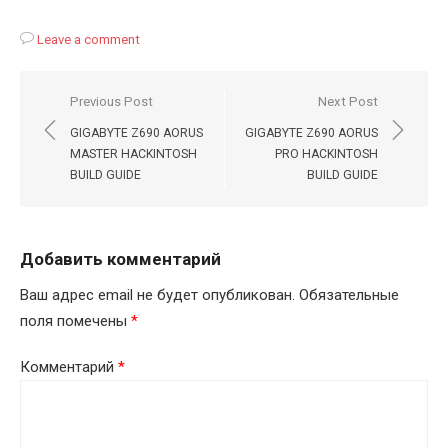
Leave a comment
Навигация
Previous Post
Next Post
по
GIGABYTE Z690 AORUS
GIGABYTE Z690 AORUS
записям
MASTER HACKINTOSH
PRO HACKINTOSH
BUILD GUIDE
BUILD GUIDE
Добавить комментарий
Ваш адрес email не будет опубликован.
Обязательные
поля помечены
*
Комментарий
*